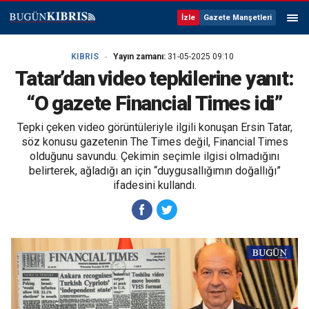
İzle
Gazete Manşetleri
KIBRIS
Yayın zamanı:
31-05-2025 09:10
Tatar’dan video tepkilerine yanıt:
“O gazete Financial Times idi”
Tepki çeken video görüntüleriyle ilgili konuşan Ersin Tatar,
söz konusu gazetenin The Times değil, Financial Times
olduğunu savundu. Çekimin seçimle ilgisi olmadığını
belirterek, ağladığı an için “duygusallığımın doğallığı”
ifadesini kullandı.