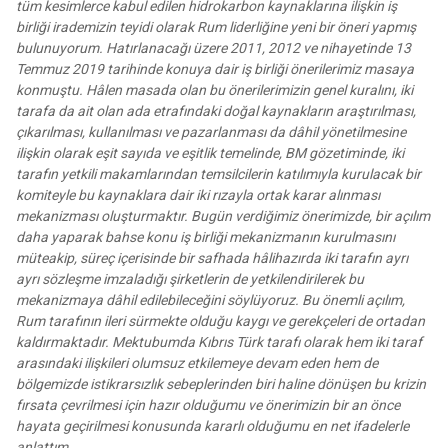
tüm kesimlerce kabul edilen hidrokarbon kaynaklarına ilişkin iş
birliği irademizin teyidi olarak Rum liderliğine yeni bir öneri yapmış
bulunuyorum. Hatırlanacağı üzere 2011, 2012 ve nihayetinde 13
Temmuz 2019 tarihinde konuya dair iş birliği önerilerimiz masaya
konmuştu. Hâlen masada olan bu önerilerimizin genel kuralını, iki
tarafa da ait olan ada etrafındaki doğal kaynakların araştırılması,
çıkarılması, kullanılması ve pazarlanması da dâhil yönetilmesine
ilişkin olarak eşit sayıda ve eşitlik temelinde, BM gözetiminde, iki
tarafın yetkili makamlarından temsilcilerin katılımıyla kurulacak bir
komiteyle bu kaynaklara dair iki rızayla ortak karar alınması
mekanizması oluşturmaktır. Bugün verdiğimiz önerimizde, bir açılım
daha yaparak bahse konu iş birliği mekanizmanın kurulmasını
müteakip, süreç içerisinde bir safhada hâlihazırda iki tarafın ayrı
ayrı sözleşme imzaladığı şirketlerin de yetkilendirilerek bu
mekanizmaya dâhil edilebileceğini söylüyoruz. Bu önemli açılım,
Rum tarafının ileri sürmekte olduğu kaygı ve gerekçeleri de ortadan
kaldırmaktadır. Mektubumda Kıbrıs Türk tarafı olarak hem iki taraf
arasındaki ilişkileri olumsuz etkilemeye devam eden hem de
bölgemizde istikrarsızlık sebeplerinden biri haline dönüşen bu krizin
fırsata çevrilmesi için hazır olduğumu ve önerimizin bir an önce
hayata geçirilmesi konusunda kararlı olduğumu en net ifadelerle
anlattım.