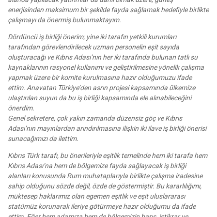
enerjisinden maksimum bir şekilde fayda sağlamak hedefiyle birlikte
çalışmayı da önermiş bulunmaktayım.
Dördüncü iş birliği önerim; yine iki tarafın yetkili kurumları
tarafından görevlendirilecek uzman personelin eşit sayıda
oluşturacağı ve Kıbrıs Adası’nın her iki tarafında bulunan tatlı su
kaynaklarının rasyonel kullanımı ve geliştirilmesine yönelik çalışma
yapmak üzere bir komite kurulmasına hazır olduğumuzu ifade
ettim. Anavatan Türkiye’den asrın projesi kapsamında ülkemize
ulaştırılan suyun da bu iş birliği kapsamında ele alınabileceğini
önerdim.
Genel sekretere, çok yakın zamanda düzensiz göç ve Kıbrıs
Adası’nın mayınlardan arındırılmasına ilişkin iki ilave iş birliği önerisi
sunacağımızı da ilettim.
Kıbrıs Türk tarafı, bu önerileriyle eşitlik temelinde hem iki tarafa hem
Kıbrıs Adası’na hem de bölgemize fayda sağlayacak iş birliği
alanları konusunda Rum muhataplarıyla birlikte çalışma iradesine
sahip olduğunu sözde değil, özde de göstermiştir. Bu kararlılığımı,
müktesep haklarımız olan egemen eşitlik ve eşit uluslararası
statümüz korunarak ileriye götürmeye hazır olduğumu da ifade
ettim. Eğer hem adamıza hem de bölgemizin barış, istikrar ve