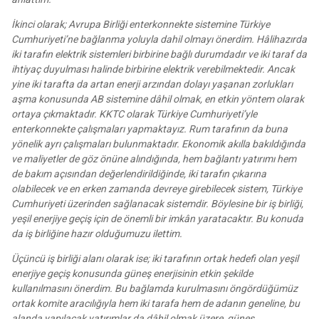
İkinci olarak; Avrupa Birliği enterkonnekte sistemine Türkiye
Cumhuriyeti’ne bağlanma yoluyla dahil olmayı önerdim. Hâlihazırda
iki tarafın elektrik sistemleri birbirine bağlı durumdadır ve iki taraf da
ihtiyaç duyulması halinde birbirine elektrik verebilmektedir. Ancak
yine iki tarafta da artan enerji arzından dolayı yaşanan zorlukları
aşma konusunda AB sistemine dâhil olmak, en etkin yöntem olarak
ortaya çıkmaktadır. KKTC olarak Türkiye Cumhuriyeti’yle
enterkonnekte çalışmaları yapmaktayız. Rum tarafının da buna
yönelik ayrı çalışmaları bulunmaktadır. Ekonomik akılla bakıldığında
ve maliyetler de göz önüne alındığında, hem bağlantı yatırımı hem
de bakım açısından değerlendirildiğinde, iki tarafın çıkarına
olabilecek ve en erken zamanda devreye girebilecek sistem, Türkiye
Cumhuriyeti üzerinden sağlanacak sistemdir. Böylesine bir iş birliği,
yeşil enerjiye geçiş için de önemli bir imkân yaratacaktır. Bu konuda
da iş birliğine hazır olduğumuzu ilettim.
Üçüncü iş birliği alanı olarak ise; iki tarafının ortak hedefi olan yeşil
enerjiye geçiş konusunda güneş enerjisinin etkin şekilde
kullanılmasını önerdim. Bu bağlamda kurulmasını öngördüğümüz
ortak komite aracılığıyla hem iki tarafa hem de adanın geneline, bu
alanda yapılacak yatırımlar da dâhil olmak üzere, güneş