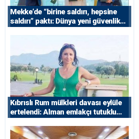
Mekke’de “birine saldırı, hepsine
saldırı” paktı: Dünya yeni güvenlik
eksenini tartışıyor
Kıbrıslı Rum mülkleri davası eylüle
ertelendi: Alman emlakçı tutuklu
kalacak