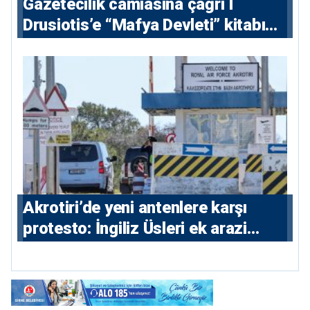
Gazetecilik camiasına çağrı I
⁠Drusiotis’e “Mafya Devleti” kitabı
nedeniyle ikinci ceza soruşturması
⁠Akrotiri’de yeni antenlere karşı
protesto: İngiliz Üsleri ek arazi
istiyor