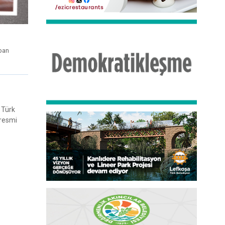
apan
 Türk
iresmi