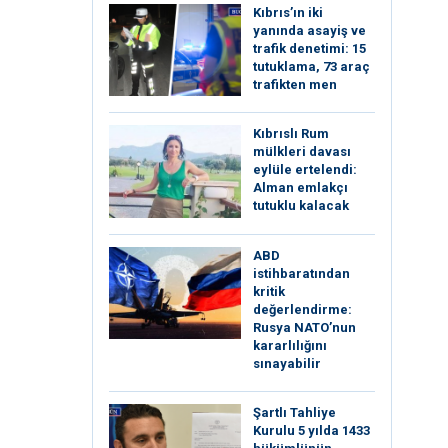
Kıbrıs’ın iki
yanında asayiş ve
trafik denetimi: 15
tutuklama, 73 araç
trafikten men
Kıbrıslı Rum
mülkleri davası
eylüle ertelendi:
Alman emlakçı
tutuklu kalacak
ABD
istihbaratından
kritik
değerlendirme:
Rusya NATO’nun
kararlılığını
sınayabilir
Şartlı Tahliye
Kurulu 5 yılda 1433