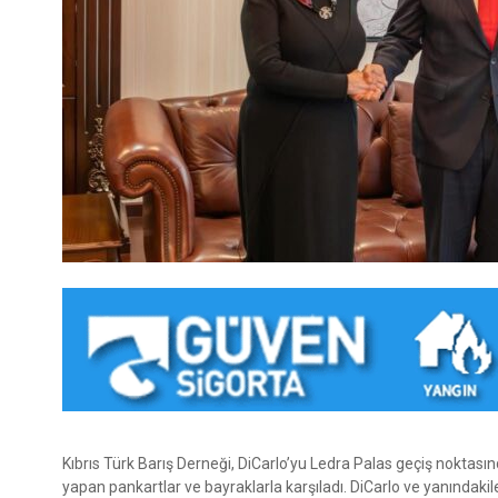
Kıbrıs Türk Barış Derneği, DiCarlo’yu Ledra Palas geçiş noktası
yapan pankartlar ve bayraklarla karşıladı. DiCarlo ve yanındakil