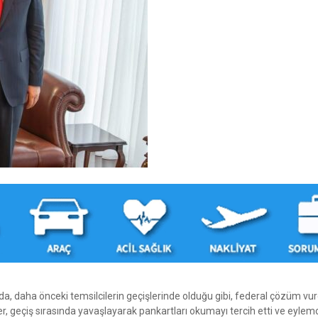
nda, daha önceki temsilcilerin geçişlerinde olduğu gibi, federal çözüm vu
er, geçiş sırasında yavaşlayarak pankartları okumayı tercih etti ve eylemc