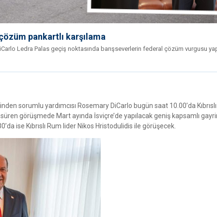
 çözüm pankartlı karşılama
DiCarlo Ledra Palas geçiş noktasında barışseverlerin federal çözüm vurgusu y
şlerinden sorumlu yardımcısı Rosemary DiCarlo bugün saat 10.00’da Kıbrıslı
saat süren görüşmede Mart ayında İsviçre’de yapılacak geniş kapsamlı gayr
0’da ise Kıbrıslı Rum lider Nikos Hristodulidis ile görüşecek.