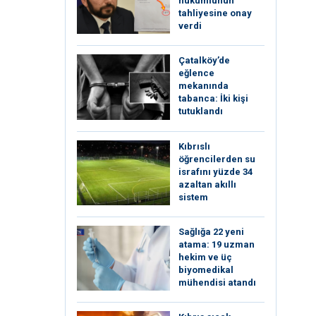
hükümlünün
tahliyesine onay
verdi
Çatalköy’de
eğlence
mekanında
tabanca: İki kişi
tutuklandı
Kıbrıslı
öğrencilerden su
israfını yüzde 34
azaltan akıllı
sistem
Sağlığa 22 yeni
atama: 19 uzman
hekim ve üç
biyomedikal
mühendisi atandı