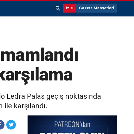
İzle
Gazete Manşetleri
tamamlandı
 karşılama
lo Ledra Palas geçiş noktasında
ile karşılandı.