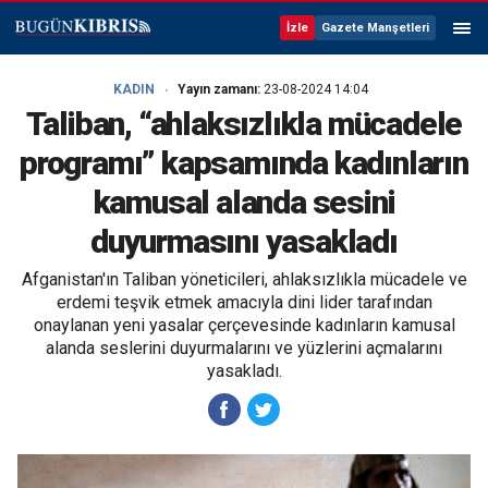
İzle
Gazete Manşetleri
KADIN
Yayın zamanı:
23-08-2024 14:04
Taliban, “ahlaksızlıkla mücadele
programı” kapsamında kadınların
kamusal alanda sesini
duyurmasını yasakladı
Afganistan'ın Taliban yöneticileri, ahlaksızlıkla mücadele ve
erdemi teşvik etmek amacıyla dini lider tarafından
onaylanan yeni yasalar çerçevesinde kadınların kamusal
alanda seslerini duyurmalarını ve yüzlerini açmalarını
yasakladı.