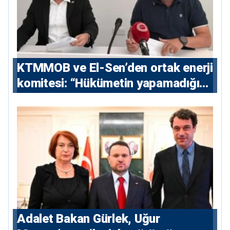
KTMMOB ve El-Sen’den ortak enerji
komitesi: “Hükümetin yapamadığını
yapacak”
Adalet Bakan Gürlek, Uğur