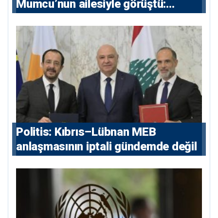
Mumcu’nun ailesiyle görüştü:
“Karanlıkta kalan bazı olaylar var,
devlet isterse her olayı ortaya
çıkarır”
Politis: Kıbrıs–Lübnan MEB
anlaşmasının iptali gündemde değil