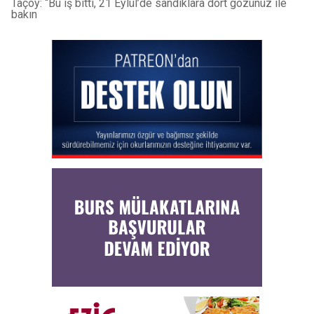
Taçoy: “Bu iş bitti, 21 Eylül’de sandıklara dört gözünüz ile
bakın