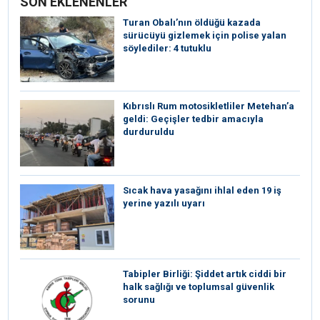
SON EKLENENLER
Turan Obalı’nın öldüğü kazada
sürücüyü gizlemek için polise yalan
söylediler: 4 tutuklu
Kıbrıslı Rum motosikletliler Metehan’a
geldi: Geçişler tedbir amacıyla
durduruldu
Sıcak hava yasağını ihlal eden 19 iş
yerine yazılı uyarı
Tabipler Birliği: Şiddet artık ciddi bir
halk sağlığı ve toplumsal güvenlik
sorunu