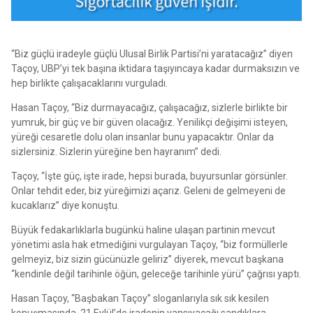
“Biz güçlü iradeyle güçlü Ulusal Birlik Partisi’ni yaratacağız” diyen
Taçoy, UBP’yi tek başına iktidara taşıyıncaya kadar durmaksızın ve
hep birlikte çalışacaklarını vurguladı.
Hasan Taçoy, “Biz durmayacağız, çalışacağız, sizlerle birlikte bir
yumruk, bir güç ve bir güven olacağız. Yenilikçi değişimi isteyen,
yüreği cesaretle dolu olan insanlar bunu yapacaktır. Onlar da
sizlersiniz. Sizlerin yüreğine ben hayranım” dedi.
Taçoy, “İşte güç, işte irade, hepsi burada, buyursunlar görsünler.
Onlar tehdit eder, biz yüreğimizi açarız. Geleni de gelmeyeni de
kucaklarız” diye konuştu.
Büyük fedakarlıklarla bugünkü haline ulaşan partinin mevcut
yönetimi asla hak etmediğini vurgulayan Taçoy, “biz formüllerle
gelmeyiz, biz sizin gücünüzle geliriz” diyerek, mevcut başkana
“kendinle değil tarihinle öğün, geleceğe tarihinle yürü” çağrısı yaptı.
Hasan Taçoy, “Başbakan Taçoy” sloganlarıyla sık sık kesilen
konuşmasında, 21 Eylül’de iradenin yansıyacağı sandıklara