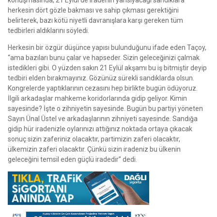
herkesin dört gözle bakması ve sahip çıkması gerektiğini
belirterek, bazı kötü niyetli davranışlara karşı gereken tüm
tedbirleri aldıklarını söyledi.
Herkesin bir özgür düşünce yapısı bulunduğunu ifade eden Taçoy,
“ama bazıları bunu çalar ve hapseder. Sizin geleceğinizi çalmak
istedikleri gibi. O yüzden sakın 21 Eylül akşamı bu iş bitmiştir deyip
tedbiri elden bırakmayınız. Gözünüz sürekli sandıklarda olsun.
Kongrelerde yaptıklarının cezasını hep birlikte bugün ödüyoruz.
İlgili arkadaşlar mahkeme koridorlarında gidip geliyor. Kimin
sayesinde? İşte o zihniyetin sayesinde. Bugün bu partiyi yöneten
Sayın Ünal Üstel ve arkadaşlarının zihniyeti sayesinde. Sandığa
gidip hür iradenizle oylarınızı attığınız noktada ortaya çıkacak
sonuç sizin zaferiniz olacaktır, partimizin zaferi olacaktır,
ülkemizin zaferi olacaktır. Çünkü sizin iradeniz bu ülkenin
geleceğini temsil eden güçlü iradedir” dedi.