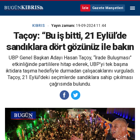
İzle
Gazete Manşetleri
KIBRIS
Yayın zamanı:
19-09-2024 11:44
Taçoy: “Bu iş bitti, 21 Eylül’de
sandıklara dört gözünüz ile bakın
UBP Genel Başkan Adayı Hasan Taçoy, “İrade Buluşması”
etkinliğinde partililere hitap ederek, UBP’yi tek başına
iktidara taşıma hedefiyle durmadan çalışacaklarını vurguladı.
Taçoy, 21 Eylül'deki seçimlerde sandıklara sahip çıkılması
çağrısında bulundu.