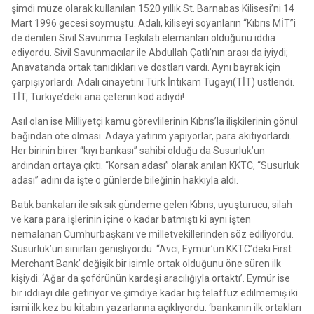
şimdi müze olarak kullanılan 1520 yıllık St. Barnabas Kilisesi’ni 14
Mart 1996 gecesi soymuştu. Adalı, kiliseyi soyanların “Kıbrıs MİT”i
de denilen Sivil Savunma Teşkilatı elemanları olduğunu iddia
ediyordu. Sivil Savunmacılar ile Abdullah Çatlı’nın arası da iyiydi;
Anavatanda ortak tanıdıkları ve dostları vardı. Aynı bayrak için
çarpışıyorlardı. Adalı cinayetini Türk İntikam Tugayı(TİT) üstlendi.
TİT, Türkiye’deki ana çetenin kod adıydı!
Asıl olan ise Milliyetçi kamu görevlilerinin Kıbrıs’la ilişkilerinin gönül
bağından öte olması. Adaya yatırım yapıyorlar, para akıtıyorlardı.
Her birinin birer “kıyı bankası” sahibi olduğu da Susurluk’un
ardından ortaya çıktı. “Korsan adası” olarak anılan KKTC, “Susurluk
adası” adını da işte o günlerde bileğinin hakkıyla aldı.
Batık bankaları ile sık sık gündeme gelen Kıbrıs, uyuşturucu, silah
ve kara para işlerinin içine o kadar batmıştı ki aynı işten
nemalanan Cumhurbaşkanı ve milletvekillerinden söz ediliyordu.
Susurluk’un sınırları genişliyordu. “Avcı, Eymür’ün KKTC’deki First
Merchant Bank’ değişik bir isimle ortak olduğunu öne süren ilk
kişiydi. ‘Ağar da şoförünün kardeşi aracılığıyla ortaktı’. Eymür ise
bir iddiayı dile getiriyor ve şimdiye kadar hiç telaffuz edilmemiş iki
ismi ilk kez bu kitabın yazarlarına açıklıyordu. ‘bankanın ilk ortakları