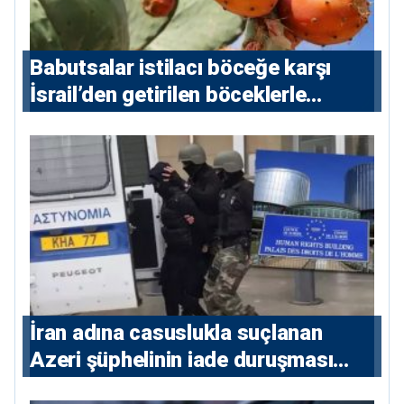
Babutsalar istilacı böceğe karşı
İsrail’den getirilen böceklerle
korunacak
İran adına casuslukla suçlanan
Azeri şüphelinin iade duruşması
ertelendi