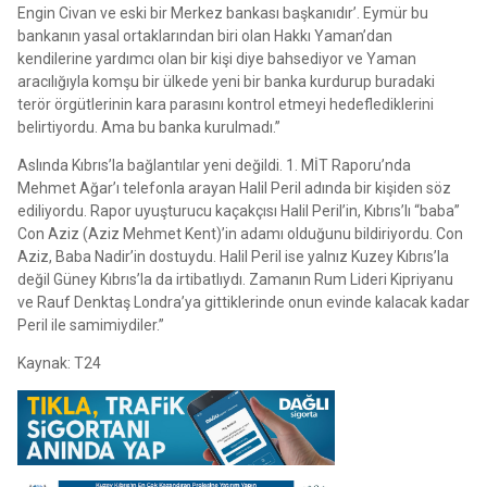
Engin Civan ve eski bir Merkez bankası başkanıdır’. Eymür bu
bankanın yasal ortaklarından biri olan Hakkı Yaman’dan
kendilerine yardımcı olan bir kişi diye bahsediyor ve Yaman
aracılığıyla komşu bir ülkede yeni bir banka kurdurup buradaki
terör örgütlerinin kara parasını kontrol etmeyi hedeflediklerini
belirtiyordu. Ama bu banka kurulmadı.”
Aslında Kıbrıs’la bağlantılar yeni değildi. 1. MİT Raporu’nda
Mehmet Ağar’ı telefonla arayan Halil Peril adında bir kişiden söz
ediliyordu. Rapor uyuşturucu kaçakçısı Halil Peril’in, Kıbrıs’lı “baba”
Con Aziz (Aziz Mehmet Kent)’in adamı olduğunu bildiriyordu. Con
Aziz, Baba Nadir’in dostuydu. Halil Peril ise yalnız Kuzey Kıbrıs’la
değil Güney Kıbrıs’la da irtibatlıydı. Zamanın Rum Lideri Kipriyanu
ve Rauf Denktaş Londra’ya gittiklerinde onun evinde kalacak kadar
Peril ile samimiydiler.”
Kaynak: T24