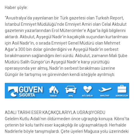
Haber şöyle:
“Avustralya’da yayınlanan bir Türk gazetesi olan Turkısh Report,
İstanbul Emniyet Müdülüğü’nde Emniyet Amiri olan Celal Akbulut
gazetenin yazarlarından Erol Mütercimler’e Ağar’la ilgili bilgilerini
aktardı. Akbulut, Ayşegül Nadir’in kaçakçılık suçundan kurtarılması
için Asil Nadir’in, o sırada Emniyet Genel Müdürü olan Mehmet
Ağar’a 300 bin dolar gönderdiğini ve Ayşegül Nadir’in serbest
bırakılmasının sağlandığını ileri sürdü. Akbulut, zamanın Mali Şube
Müdürü Salih Güngör’ün Ayşegül Nadir’e karşı yürüttüğü
operasyonda yer almış, Nadir’in serbest bırakılması üzerine
Güngör ile tartışmış ve görevinden kendi isteğiyle ayrılmıştı.
ADALI TARİHİ ESER KAÇAKÇILARIYLA UĞRAŞIYORDU
Gelelim Kutlu Adalı’nın öldürmeden önce uğraştığı konuya. Kıbrıs’ta
çetenin bir kolu tarihi eser kaçakçılığı ile uğraşmaktaydı. Herhalde
Nadirlerle böyle tanışmışlardı. Çete üyeleri Mağusa yolu üzerindeki