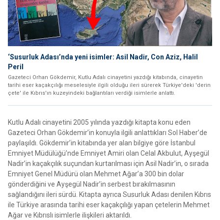
‘Susurluk Adası’nda yeni isimler: Asil Nadir, Con Aziz, Halil
Peril
Gazeteci Orhan Gökdemir, Kutlu Adalı cinayetini yazdığı kitabında, cinayetin
tarihi eser kaçakçılığı meselesiyle ilgili olduğu ileri sürerek Türkiye'deki 'derin
çete' ile Kıbrıs'ın kuzeyindeki bağlantıları verdiği isimlerle anlattı.
Kutlu Adalı cinayetini 2005 yılında yazdığı kitapta konu eden
Gazeteci Orhan Gökdemir’in konuyla ilgili anlattıkları Sol Haber’de
paylaşıldı. Gökdemir’in kitabında yer alan bilgiye göre İstanbul
Emniyet Müdülüğü’nde Emniyet Amiri olan Celal Akbulut, Ayşegül
Nadir’in kaçakçılık suçundan kurtarılması için Asil Nadir’in, o sırada
Emniyet Genel Müdürü olan Mehmet Ağar’a 300 bin dolar
gönderdiğini ve Ayşegül Nadir’in serbest bırakılmasının
sağlandığını ileri sürdü. Kitapta ayrıca Susurluk Adası denilen Kıbrıs
ile Türkiye arasında tarihi eser kaçakçılığı yapan çetelerin Mehmet
Ağar ve Kıbrıslı isimlerle ilişkileri aktarıldı.