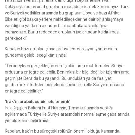
tarafından verilmiş silahlardan oluşan cephanelikleri var.
Dolayısıyla bu terörist gruplarla mücadele etmek zorundayız. Türk
ve Suriyeli yetkililer arasında bu grupların Libya ve bazı Afrika
ülkeleri gibi başka yerlere nakledileceklerine dair bir anlaşmaya
varıldığına ya da en azından bir mutabakata varıldığına
inanıyorum. Bunu reddeden grupların ise ortadan kaldırılması
gerekecek.”
Kabalan bazı gruplar içinse orduya entegrasyon yönteminin
gündeme gelebileceği kanısında:
“Terör eylemi gerçekleştirmemiş olanlarsa muhtemelen Suriye
ordusuna entegre edilebilir. Benimkisi bir bilgi değil bir izlenim ama
geçmişte Dera’da bu yaşandı. Bulundukları ya da faaliyet
göstermek istedikleri bölgelerde, belirli bir rolle Suriye ordusuna
entegre edilebilirler.”
‘Irak’ın arabuluculuk rolü önemli’
Irak Dışişleri Bakanı Fuat Hüseyin, Temmuz ayında yaptığı
açıklamada Türkiye ile Suriye arasındaki normalleşme çabalarında
yer aldıklarını belirtmişti.
Kabalan, Irak’ın bu süreçteki rolünün önemli olduğu kanısında.