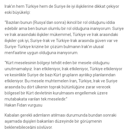
Irak’ın hem Türkiye hem de Suriye ile iyi ilişkilerine dikkat çekiyor
eski büyükelçi:
“Bazıları bunun (Rusya’dan sonra) ikincil bir rol olduğunu iddia
edebilir ama ben bunun olumlu bir rol olduğuna inanıyorum. Suriye
ve Irak arasındaki ilişkiler mükemmel, Türkiye ve Irak arasındaki
ilişkiler çok iyi, Suriye-Irak ve Türkiye-Irak arasında güven var ve
Suriye-Türkiye krizine bir çözüm bulmanın Irak’ın ulusal
menfaatine uygun olduğuna inanıyorum.
“Kürt meselesinin bölgeyi tehdit eden bir mesele olduğunu
unutmamalıyız. İran etkileniyor, Irak etkileniyor, Türkiye etkileniyor
ve kesinlikle Suriye de bazı Kürt grupların ayrılıkçı planlarından
etkileniyor. Bu mesele muhtemelen İran, Türkiye, Irak ve Suriye
arasında bu dört ülkenin toprak bütünlüğüne zarar verecek
bölgesel bir Kürt devletinin kurulmasını engellemek üzere
mutabakata varılan tek meseledir.”
Hakan Fidan vurgusu
Kabalan gerekli adımların atılması durumunda bundan sonraki
aşamada dışişleri bakanları düzeyinde bir görüşmenin
beklenebileceğini söylüyor.