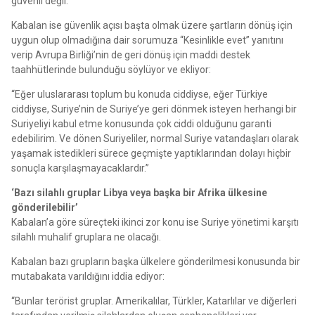
güvenli değil.
Kabalan ise güvenlik açısı başta olmak üzere şartların dönüş için
uygun olup olmadığına dair sorumuza “Kesinlikle evet” yanıtını
verip Avrupa Birliği’nin de geri dönüş için maddi destek
taahhütlerinde bulunduğu söylüyor ve ekliyor:
“Eğer uluslararası toplum bu konuda ciddiyse, eğer Türkiye
ciddiyse, Suriye’nin de Suriye’ye geri dönmek isteyen herhangi bir
Suriyeliyi kabul etme konusunda çok ciddi olduğunu garanti
edebilirim. Ve dönen Suriyeliler, normal Suriye vatandaşları olarak
yaşamak istedikleri sürece geçmişte yaptıklarından dolayı hiçbir
sonuçla karşılaşmayacaklardır.”
‘Bazı silahlı gruplar Libya veya başka bir Afrika ülkesine
gönderilebilir’
Kabalan’a göre süreçteki ikinci zor konu ise Suriye yönetimi karşıtı
silahlı muhalif gruplara ne olacağı.
Kabalan bazı grupların başka ülkelere gönderilmesi konusunda bir
mutabakata varıldığını iddia ediyor:
“Bunlar terörist gruplar. Amerikalılar, Türkler, Katarlılar ve diğerleri