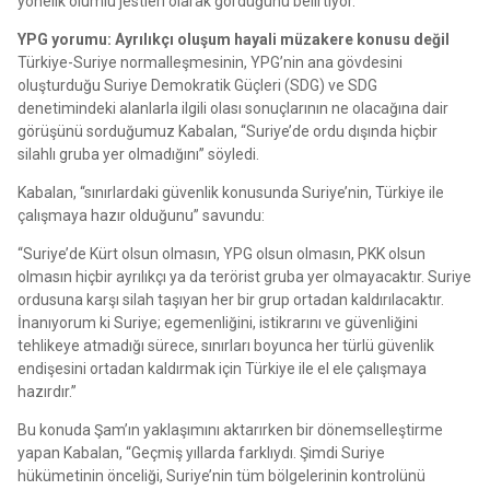
yönelik olumlu jestleri olarak gördüğünü belirtiyor.
YPG yorumu: Ayrılıkçı oluşum hayali müzakere konusu değil
Türkiye-Suriye normalleşmesinin, YPG’nin ana gövdesini
oluşturduğu Suriye Demokratik Güçleri (SDG) ve SDG
denetimindeki alanlarla ilgili olası sonuçlarının ne olacağına dair
görüşünü sorduğumuz Kabalan, “Suriye’de ordu dışında hiçbir
silahlı gruba yer olmadığını” söyledi.
Kabalan, “sınırlardaki güvenlik konusunda Suriye’nin, Türkiye ile
çalışmaya hazır olduğunu” savundu:
“Suriye’de Kürt olsun olmasın, YPG olsun olmasın, PKK olsun
olmasın hiçbir ayrılıkçı ya da terörist gruba yer olmayacaktır. Suriye
ordusuna karşı silah taşıyan her bir grup ortadan kaldırılacaktır.
İnanıyorum ki Suriye; egemenliğini, istikrarını ve güvenliğini
tehlikeye atmadığı sürece, sınırları boyunca her türlü güvenlik
endişesini ortadan kaldırmak için Türkiye ile el ele çalışmaya
hazırdır.”
Bu konuda Şam’ın yaklaşımını aktarırken bir dönemselleştirme
yapan Kabalan, “Geçmiş yıllarda farklıydı. Şimdi Suriye
hükümetinin önceliği, Suriye’nin tüm bölgelerinin kontrolünü