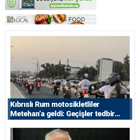
Kıbrıslı Rum motosikletliler
Metehan’a geldi: Geçişler tedbir
amacıyla durduruldu