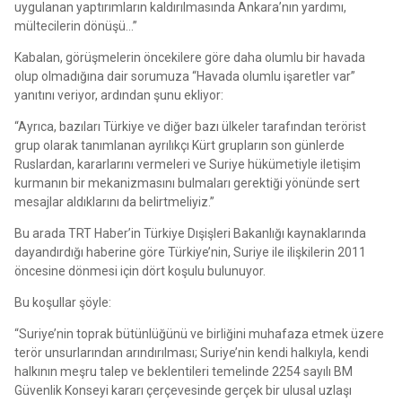
uygulanan yaptırımların kaldırılmasında Ankara’nın yardımı,
mültecilerin dönüşü…”
Kabalan, görüşmelerin öncekilere göre daha olumlu bir havada
olup olmadığına dair sorumuza “Havada olumlu işaretler var”
yanıtını veriyor, ardından şunu ekliyor:
“Ayrıca, bazıları Türkiye ve diğer bazı ülkeler tarafından terörist
grup olarak tanımlanan ayrılıkçı Kürt grupların son günlerde
Ruslardan, kararlarını vermeleri ve Suriye hükümetiyle iletişim
kurmanın bir mekanizmasını bulmaları gerektiği yönünde sert
mesajlar aldıklarını da belirtmeliyiz.”
Bu arada TRT Haber’in Türkiye Dışişleri Bakanlığı kaynaklarında
dayandırdığı haberine göre Türkiye’nin, Suriye ile ilişkilerin 2011
öncesine dönmesi için dört koşulu bulunuyor.
Bu koşullar şöyle:
“Suriye’nin toprak bütünlüğünü ve birliğini muhafaza etmek üzere
terör unsurlarından arındırılması; Suriye’nin kendi halkıyla, kendi
halkının meşru talep ve beklentileri temelinde 2254 sayılı BM
Güvenlik Konseyi kararı çerçevesinde gerçek bir ulusal uzlaşı