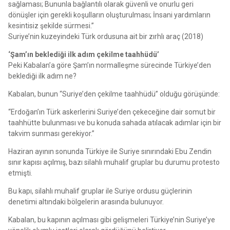
sağlaması; Bununla bağlantılı olarak güvenli ve onurlu geri
dönüşler için gerekli koşulların oluşturulması; İnsani yardımların
kesintisiz şekilde sürmesi.”
Suriye’nin kuzeyindeki Türk ordusuna ait bir zırhlı araç (2018)
‘Şam’ın beklediği ilk adım çekilme taahhüdü’
Peki Kabalan’a göre Şam’ın normalleşme sürecinde Türkiye’den
beklediği ilk adım ne?
Kabalan, bunun “Suriye’den çekilme taahhüdü” olduğu görüşünde:
“Erdoğan’ın Türk askerlerini Suriye’den çekeceğine dair somut bir
taahhütte bulunması ve bu konuda sahada atılacak adımlar için bir
takvim sunması gerekiyor.”
Haziran ayının sonunda Türkiye ile Suriye sınırındaki Ebu Zendin
sınır kapısı açılmış, bazı silahlı muhalif gruplar bu durumu protesto
etmişti.
Bu kapı, silahlı muhalif gruplar ile Suriye ordusu güçlerinin
denetimi altındaki bölgelerin arasında bulunuyor.
Kabalan, bu kapının açılması gibi gelişmeleri Türkiye’nin Suriye’ye