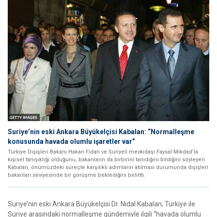
Suriye’nin eski Ankara Büyükelçisi Kabalan: “Normalleşme
konusunda havada olumlu işaretler var”
Türkiye Dışişleri Bakanı Hakan Fidan ve Suriyeli mevkidaşı Faysal Mikdad’la
kişisel tanışıklığı olduğunu, bakanların da birbirini tanıdığını bildiğini söyleyen
Kabalan, önümüzdeki süreçte karşılıklı adımların atılması durumunda dışişleri
bakanları seviyesinde bir görüşme beklediğini belirtti.
Suriye’nin eski Ankara Büyükelçisi Dr. Nidal Kabalan, Türkiye ile
Suriye arasındaki normalleşme gündemiyle ilgili “havada olumlu