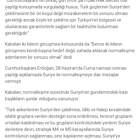
“Cumhurbaşkanı’nın birkaç gün önce Şam’daki Halk Meclisi’nde
yaptığı konuşmada vurguladığı husus, Türk güçlerinin Suriye’den
çekilmesinin bir ön koşul değil müzakerelerin bir sonucu olması
gerektiği ancak böyle bir çekilme için Türkiye’nin bölgesel ve
uluslararası garantörlerle sağlam bir taahhütte bulunması
gerektiğidir.”
Kabalan iki liderin görüşmesi konusunda da “Bence iki liderin
görüşmesi kendi başına hedef değil, sahada atılacak normalleşme
adımlarının bir sonucu olmalı” dedi.
Cumhurbaşkanı Erdoğan, 28 Haziran’da Cuma namazı sonrası
yaptığı açıklamada Suriye ile normalleşmeye dair mesajlar
vermişti.
Kabalan, normalleşme sürecinde Suriye’nin gündemindeki bazı
başlıkların şunlar olduğunu savunuyor:
“Türk askerlerinin Suriye’den çekilmesi, İdlib ve Halep kırsalındaki
silahlı gruplara verilen desteğin sona erdirilmesi, terörist grupların
ortadan kaldırılması ve bu grupların kontrolündeki yerlerin Suriye
devletine devri, stratejik M4 ve M5 karayollarında Suriye
kontrolünün sağlanması, sınır kapılarının açılması, Suriye’ye