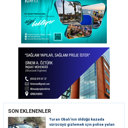
SON EKLENENLER
Turan Obalı’nın öldüğü kazada
sürücüyü gizlemek için polise yalan