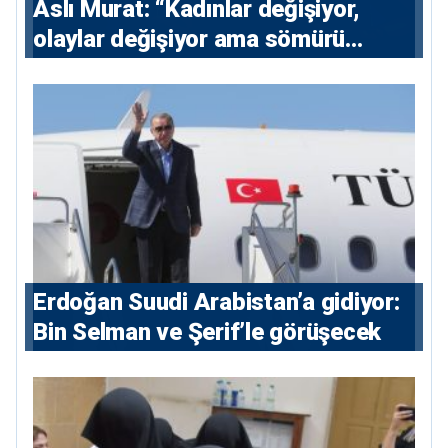
Aslı Murat: “Kadınlar değişiyor,
olaylar değişiyor ama sömürü
düzeni değişmiyor”
Erdoğan Suudi Arabistan’a gidiyor:
Bin Selman ve Şerif’le görüşecek