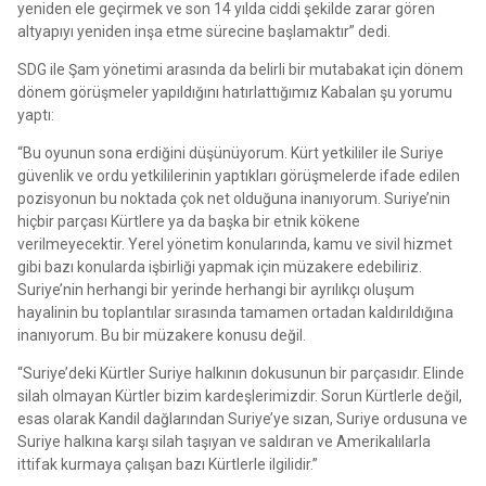
yeniden ele geçirmek ve son 14 yılda ciddi şekilde zarar gören
altyapıyı yeniden inşa etme sürecine başlamaktır” dedi.
SDG ile Şam yönetimi arasında da belirli bir mutabakat için dönem
dönem görüşmeler yapıldığını hatırlattığımız Kabalan şu yorumu
yaptı:
“Bu oyunun sona erdiğini düşünüyorum. Kürt yetkililer ile Suriye
güvenlik ve ordu yetkililerinin yaptıkları görüşmelerde ifade edilen
pozisyonun bu noktada çok net olduğuna inanıyorum. Suriye’nin
hiçbir parçası Kürtlere ya da başka bir etnik kökene
verilmeyecektir. Yerel yönetim konularında, kamu ve sivil hizmet
gibi bazı konularda işbirliği yapmak için müzakere edebiliriz.
Suriye’nin herhangi bir yerinde herhangi bir ayrılıkçı oluşum
hayalinin bu toplantılar sırasında tamamen ortadan kaldırıldığına
inanıyorum. Bu bir müzakere konusu değil.
“Suriye’deki Kürtler Suriye halkının dokusunun bir parçasıdır. Elinde
silah olmayan Kürtler bizim kardeşlerimizdir. Sorun Kürtlerle değil,
esas olarak Kandil dağlarından Suriye’ye sızan, Suriye ordusuna ve
Suriye halkına karşı silah taşıyan ve saldıran ve Amerikalılarla
ittifak kurmaya çalışan bazı Kürtlerle ilgilidir.”