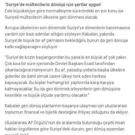
‘Suriye’de mültecilerin dönüşü için şartlar uygun’
Eski büyükelçiye göre normalleşme sürecindeki en zor konu ise
Suriyeli mültecilerin ülkesine geri dönmesi olacak.
Avrupa ülkelerinin son dönemde Suriye’ye dönenlerin barınmasına
yardım için bazı adımlar attığını söyleyen Kabalan, yakında
Suriye’de büyük bir af çıkmasını beklediğini, bunun da geri dönüşe
katkı sağlayacağını söylüyor:
“Suriye’de krizin başlangıcından bu yana ki en büyük af çok yakın.
Çok kısa bir süre içerisinde Devlet Başkanı Esad tarafından
çıkarılacağına inanıyorum. Bu af, yasadışı yollarla başka ülkelere
gidenler de dahil olmak üzere ülkeyi terk eden herkesi
kapsayacak. Bu kişiler herhangi bir yaptırımla karşı karşıya
kalmayacaklar. Bu da geri dönmek isteyenlerin geri dönüşüne
kesinlikle ve büyük ölçüde yardımcı olacaktır.”
Kabalan geri dönüş planlarının başarıya ulaşması için uluslararası
toplumun finansal ve lojistik desteğine ihtiyaç olduğunu da ekliyor.
Uluslararası Af Örgütü’nün de aralarında bulunduğu çeşitli insan
hakları örgütlerine göre Suriye’deki durum, geri dönüş açısından