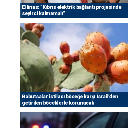
Ellinas: “Kıbrıs elektrik bağlantı projesinde
seyirci kalmamalı”
Babutsalar istilacı böceğe karşı İsrail’den
getirilen böceklerle korunacak