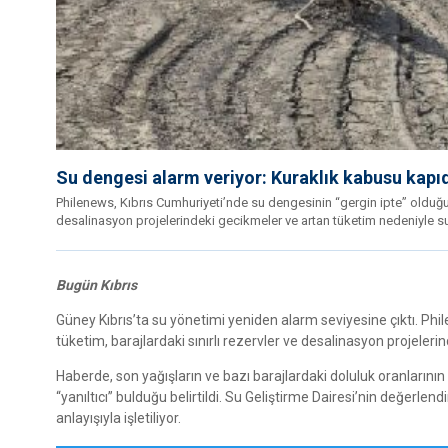
Su dengesi alarm veriyor: Kuraklık kabusu kapı
Philenews, Kıbrıs Cumhuriyeti’nde su dengesinin “gergin ipte” olduğun
desalinasyon projelerindeki gecikmeler ve artan tüketim nedeniyle su
Bugün Kıbrıs
Güney Kıbrıs’ta su yönetimi yeniden alarm seviyesine çıktı. Phi
tüketim, barajlardaki sınırlı rezervler ve desalinasyon projelerin
Haberde, son yağışların ve bazı barajlardaki doluluk oranlarının
“yanıltıcı” bulduğu belirtildi. Su Geliştirme Dairesi’nin değerlend
anlayışıyla işletiliyor.