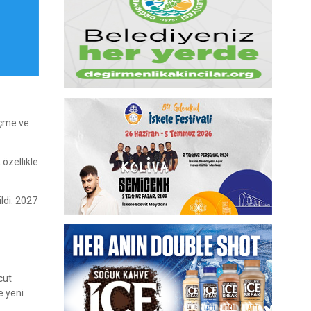
içme ve
 özellikle
ildi. 2027
cut
e yeni