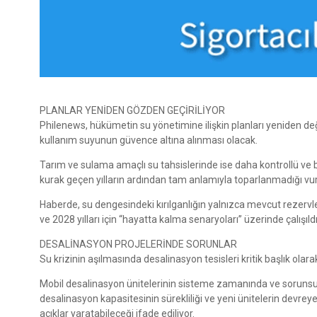
PLANLAR YENİDEN GÖZDEN GEÇİRİLİYOR
Philenews, hükümetin su yönetimine ilişkin planları yeniden d
kullanım suyunun güvence altına alınması olacak.
Tarım ve sulama amaçlı su tahsislerinde ise daha kontrollü ve bö
kurak geçen yılların ardından tam anlamıyla toparlanmadığı vur
Haberde, su dengesindeki kırılganlığın yalnızca mevcut rezervlerle
ve 2028 yılları için “hayatta kalma senaryoları” üzerinde çalışıldığı
DESALİNASYON PROJELERİNDE SORUNLAR
Su krizinin aşılmasında desalinasyon tesisleri kritik başlık olar
Mobil desalinasyon ünitelerinin sisteme zamanında ve sorunsuz ş
desalinasyon kapasitesinin sürekliliği ve yeni ünitelerin dev
açıklar yaratabileceği ifade ediliyor.