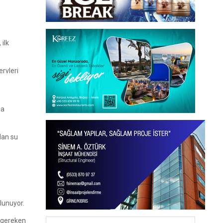
ilk
ervleri
na
dan su
ulunuyor.
ı gereken