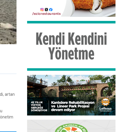
di, artan
yu
 yönetim