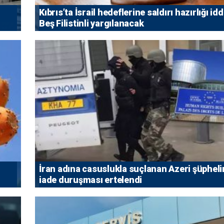
Kıbrıs’ta İsrail hedeflerine saldırı hazırlığı idd
Beş Filistinli yargılanacak
İran adına casuslukla suçlanan Azeri şüpheli
iade duruşması ertelendi