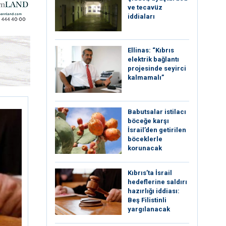
ve tecavüz
iddiaları
Ellinas: “Kıbrıs
elektrik bağlantı
projesinde seyirci
kalmamalı”
Babutsalar istilacı
böceğe karşı
İsrail’den getirilen
böceklerle
korunacak
Kıbrıs’ta İsrail
hedeflerine saldırı
hazırlığı iddiası:
Beş Filistinli
yargılanacak