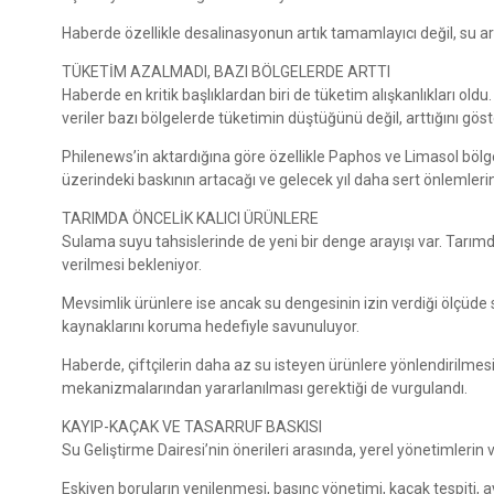
Haberde özellikle desalinasyonun artık tamamlayıcı değil, su arz
TÜKETİM AZALMADI, BAZI BÖLGELERDE ARTTI
Haberde en kritik başlıklardan biri de tüketim alışkanlıkları 
veriler bazı bölgelerde tüketimin düştüğünü değil, arttığını göst
Philenews’in aktardığına göre özellikle Paphos ve Limasol bölgel
üzerindeki baskının artacağı ve gelecek yıl daha sert önlemlerin
TARIMDA ÖNCELİK KALICI ÜRÜNLERE
Sulama suyu tahsislerinde de yeni bir denge arayışı var. Tarımda 
verilmesi bekleniyor.
Mevsimlik ürünlere ise ancak su dengesinin izin verdiği ölçüd
kaynaklarını koruma hedefiyle savunuluyor.
Haberde, çiftçilerin daha az su isteyen ürünlere yönlendirilmesi
mekanizmalarından yararlanılması gerektiği de vurgulandı.
KAYIP-KAÇAK VE TASARRUF BASKISI
Su Geliştirme Dairesi’nin önerileri arasında, yerel yönetimlerin
Eskiyen boruların yenilenmesi, basınç yönetimi, kaçak tespiti, 