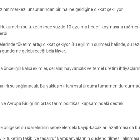
ının merkezi unsurlarından biri haline geldiğine dikkat çekiliyor.
oldu. Hükümetin su tüketiminde yüzde 10 azalma hedefi koymasına rağmen, 
erdi.
erinde tüketim artışı dikkat çekiyor. Bu eğilimin sürmesi halinde, su rez
 gündeme gelebileceği belirtiliyor.
önceliğin kalıcı ekimler, seralar, hayvancılık ve temel üretim ihtiyaçları
e sınırlı su sağlanacak. Bu yaklaşım, tarımsal üretimi tamamen durdurma
 ve Avrupa Birliği’nin ortak tarım politikası kapsamındaki destek
 ve bölgesel su idarelerinin şebekelerdeki kayıp-kaçakları azaltması da b
aylık tüketim takibi ve tasarruf kampanyalarının güçlendirilmesi, alınmas