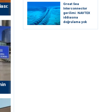
Great Sea
iası:
Interconnector
gerilimi: NAVTEX
iddiasına
doğrulama yok
nin