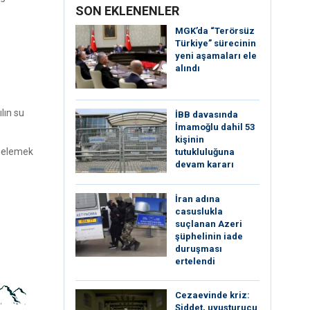
SON EKLENENLER
MGK’da “Terörsüz
Türkiye” sürecinin
yeni aşamaları ele
alındı
lın su
İBB davasında
İmamoğlu dahil 53
kişinin
ngelemek
tutukluluğuna
devam kararı
İran adına
casuslukla
suçlanan Azeri
şüphelinin iade
duruşması
ertelendi
Cezaevinde kriz:
Şiddet, uyuşturucu