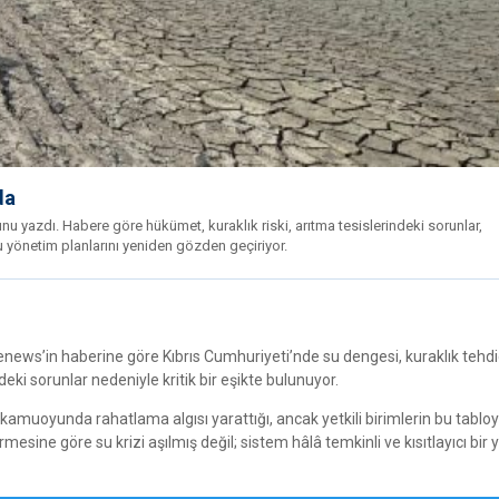
da
u yazdı. Habere göre hükümet, kuraklık riski, arıtma tesislerindeki sorunlar,
 yönetim planlarını yeniden gözden geçiriyor.
lenews’in haberine göre Kıbrıs Cumhuriyeti’nde su dengesi, kuraklık tehdi
deki sorunlar nedeniyle kritik bir eşikte bulunuyor.
 kamuoyunda rahatlama algısı yarattığı, ancak yetkili birimlerin bu tablo
irmesine göre su krizi aşılmış değil; sistem hâlâ temkinli ve kısıtlayıcı bir