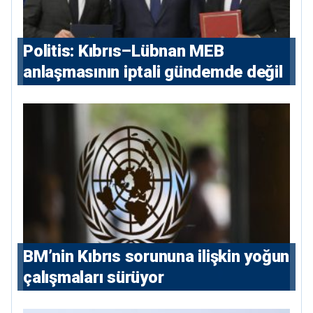
Politis: Kıbrıs–Lübnan MEB
anlaşmasının iptali gündemde değil
BM’nin Kıbrıs sorununa ilişkin yoğun
çalışmaları sürüyor