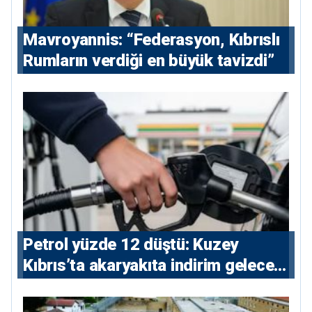
Mavroyannis: “Federasyon, Kıbrıslı
Rumların verdiği en büyük tavizdi”
Petrol yüzde 12 düştü: Kuzey
Kıbrıs’ta akaryakıta indirim gelecek
mi?