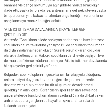
bahanesiyle bahçe hortumuyla ağır şiddete maruz bırakıldığını
ifade etti. Başka bir olayda ise, antrenmana gelmek isteyen başka
bir sporcunun yine babası tarafından engellendiğini ve onur kırıcı
aşağılanmaya maruz kaldığını anlattı.
“AİLE İÇİ İSTİSMAR DAVALARINDA ŞİKAYETLER GERİ
ÇEKTİRİLİYOR”
Antrenör, “Çocukların ailede başlayan horlanmaları ister istemez
çocukların hal ve tavırlarına yansıyor. Bu da çocukların toplumdan
da dışlanmalarına neden oluyor. Sürekli sorun çıkaran çocuklar
olarak etiketleniyorlar. Halbuki çocukların derdi evde başlıyor. Eve
de maalesef kimse müdahale etmiyor. Aile içi istismar davalarında
bile şikayetler geri çektiriliyor” dedi.
Bölgedeki spor kulüplerinin çocuklar için bir çıkış yolu olduğunu,
onlara aidiyet duygusu kazandırdığını dile getiren antrenör,
devletin ve özel şirketlerin bu tür oluşumları desteklemesi
gerektiğinin altını çizdi. Öğrencilerin spor lisansları sayesinde
üniversitelerde burslu okumalarının sağlandığına da dikkat çeken
antrenör, sporu gençlerin bu hayattan çıkış anahtarı olarak
kullandıklarını kaydetti.