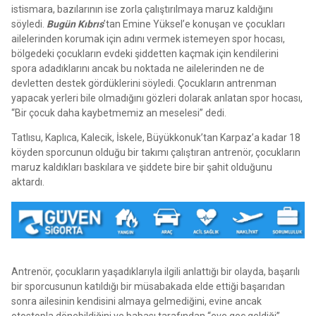
istismara, bazılarının ise zorla çalıştırılmaya maruz kaldığını
söyledi.
Bugün Kıbrıs
’tan Emine Yüksel’e konuşan ve çocukları
ailelerinden korumak için adını vermek istemeyen spor hocası,
bölgedeki çocukların evdeki şiddetten kaçmak için kendilerini
spora adadıklarını ancak bu noktada ne ailelerinden ne de
devletten destek gördüklerini söyledi. Çocukların antrenman
yapacak yerleri bile olmadığını gözleri dolarak anlatan spor hocası,
“Bir çocuk daha kaybetmemiz an meselesi” dedi.
Tatlısu, Kaplıca, Kalecik, İskele, Büyükkonuk’tan Karpaz’a kadar 18
köyden sporcunun olduğu bir takımı çalıştıran antrenör, çocukların
maruz kaldıkları baskılara ve şiddete bire bir şahit olduğunu
aktardı.
Antrenör, çocukların yaşadıklarıyla ilgili anlattığı bir olayda, başarılı
bir sporcusunun katıldığı bir müsabakada elde ettiği başarıdan
sonra ailesinin kendisini almaya gelmediğini, evine ancak
otostopla dönebildiğini ve babası tarafından “eve geç geldiği”