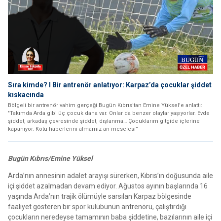
Sıra kimde? I Bir antrenör anlatıyor: Karpaz’da çocuklar şiddet
kıskacında
Bölgeli bir antrenör vahim gerçeği Bugün Kıbrıs'tan Emine Yüksel'e anlattı:
"Takımda Arda gibi üç çocuk daha var. Onlar da benzer olaylar yaşıyorlar. Evde
şiddet, arkadaş çevresinde şiddet, dışlanma… Çocuklarım gitgide içlerine
kapanıyor. Kötü haberlerini almamız an meselesi”
Bugün Kıbrıs/Emine Yüksel
Arda’nın annesinin adalet arayışı sürerken, Kıbrıs’ın doğusunda aile
içi şiddet azalmadan devam ediyor. Ağustos ayının başlarında 16
yaşında Arda’nın trajik ölümüyle sarsılan Karpaz bölgesinde
faaliyet gösteren bir spor kulübünün antrenörü, çalıştırdığı
çocukların neredeyse tamamının baba şiddetine, bazılarının aile içi