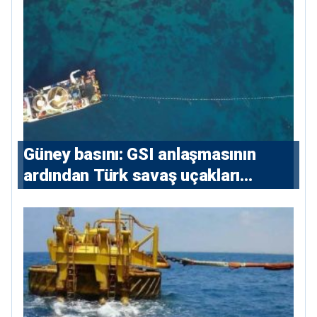
konutlara 36 ay
Güney basını: ⁠GSI anlaşmasının
ardından Türk savaş uçakları
yeniden Ege’de