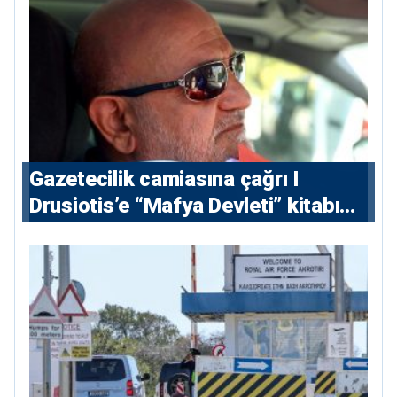
Gazetecilik camiasına çağrı I
⁠Drusiotis’e “Mafya Devleti” kitabı
nedeniyle ikinci ceza soruşturması