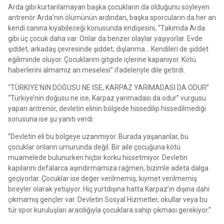
Arda gibi kurtarılamayan başka çocukların da olduğunu söyleyen
antrenör Arda’nın ölümünün ardından, başka sporcuların da her an
kendi canına kıyabileceği konusunda endişesini, “Takımda Arda
gibi üç çocuk daha var. Onlar da benzer olaylar yaşıyorlar. Evde
şiddet, arkadaş çevresinde şiddet, dışlanma… Kendileri de şiddet
eğiliminde oluyor. Çocuklarım gitgide içlerine kapanıyor. Kötü
haberlerini almamız an meselesi” ifadeleriyle dile getirdi.
“TÜRKİYE’NİN DOĞUSU NE İSE, KARPAZ YARIMADASI DA ODUR”
“Türkiye’nin doğusu ne ise, Karpaz yarımadası da odur” vurgusu
yapan antrenör, devletin elinin bölgede hissedilip hissedilmediği
sorusuna ise şu yanıtı verdi:
“Devletin eli bu bölgeye uzanmıyor. Burada yaşananlar, bu
çocuklar onların umurunda değil. Bir aile çocuğuna kötü
muamelede bulunurken hiçbir korku hissetmiyor. Devletin
kapılarını defalarca aşındırmamıza rağmen, bizimle adeta dalga
geçiyorlar. Çocuklar ise değer verilmemiş, kıymet verilmemiş
bireyler olarak yetişiyor. Hiç yurtdışına hatta Karpaz’ın dışına dahi
çıkmamış gençler var. Devletin Sosyal Hizmetler, okullar veya bu
tür spor kuruluşları aracılığıyla çocuklara sahip çıkması gerekiyor.”