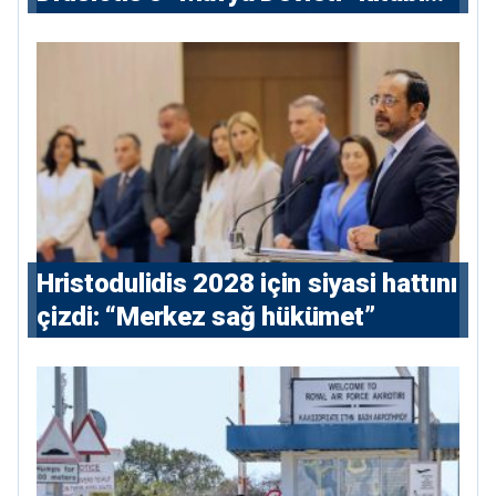
nedeniyle ikinci ceza soruşturması
⁠Hristodulidis 2028 için siyasi hattını
çizdi: “Merkez sağ hükümet”