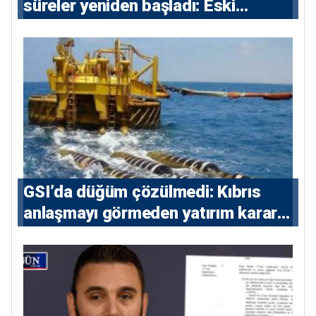
süreler yeniden başladı: Eski
sözleşmelere 6, teslim edilen
konutlara 36 ay
GSI’da düğüm çözülmedi: Kıbrıs
anlaşmayı görmeden yatırım kararı
vermeyecek