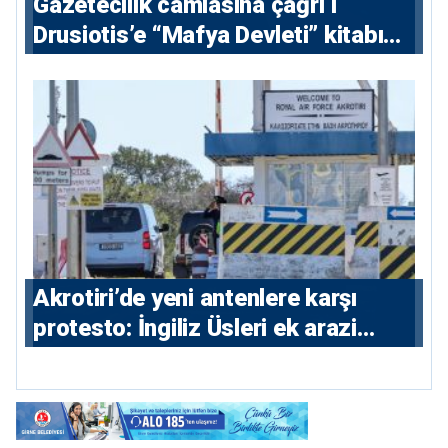
Gazetecilik camiasına çağrı I
⁠Drusiotis’e “Mafya Devleti” kitabı
nedeniyle ikinci ceza soruşturması
⁠Akrotiri’de yeni antenlere karşı
protesto: İngiliz Üsleri ek arazi
istiyor