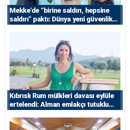
Mekke’de “birine saldırı, hepsine
saldırı” paktı: Dünya yeni güvenlik
eksenini tartışıyor
Kıbrıslı Rum mülkleri davası eylüle
ertelendi: Alman emlakçı tutuklu
kalacak