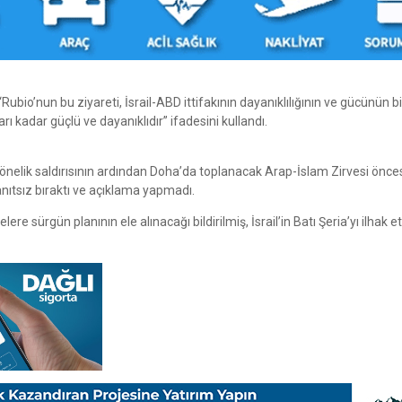
bio’nun bu ziyareti, İsrail-ABD ittifakının dayanıklılığının ve gücünün bi
rı kadar güçlü ve dayanıklıdır” ifadesini kullandı.
elik saldırısının ardından Doha’da toplanacak Arap-İslam Zirvesi öncesi 
anıtsız bıraktı ve açıklama yapmadı.
lere sürgün planının ele alınacağı bildirilmiş, İsrail’in Batı Şeria’yı ilhak 