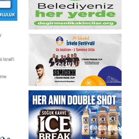
r
İsrail’i
etme