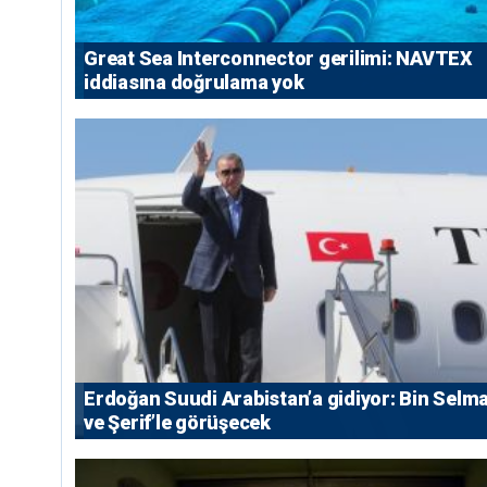
Great Sea Interconnector gerilimi: NAVTEX
iddiasına doğrulama yok
Erdoğan Suudi Arabistan’a gidiyor: Bin Selm
ve Şerif’le görüşecek