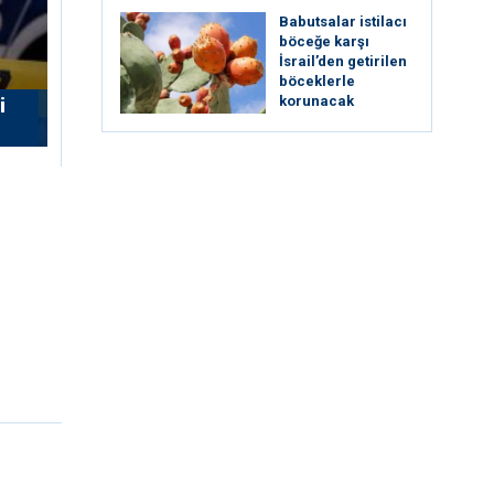
Babutsalar istilacı
böceğe karşı
İsrail’den getirilen
böceklerle
korunacak
i