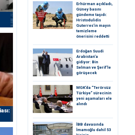
Erhürman açıkladı,
Güney basını
gündeme taşıdı:
Hristodulidis
Guterres’in mayın
temizleme
önerisini reddetti
Erdoğan Suudi
Arabistan’a
gidiyor: Bin
Selman ve Şerif’le
görüşecek
MGK’da “Terörsüz
Türkiye” sürecinin
yeni aşamaları ele
alındı
iası:
İBB davasında
İmamoğlu dahil 53