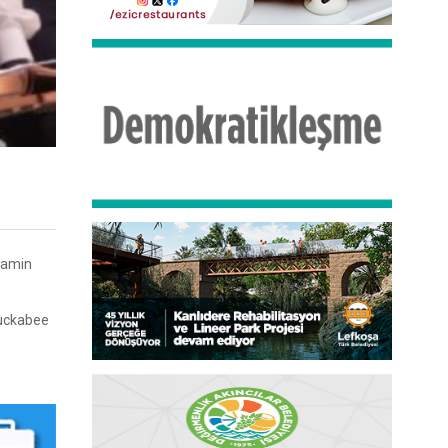
nyamin
Huckabee