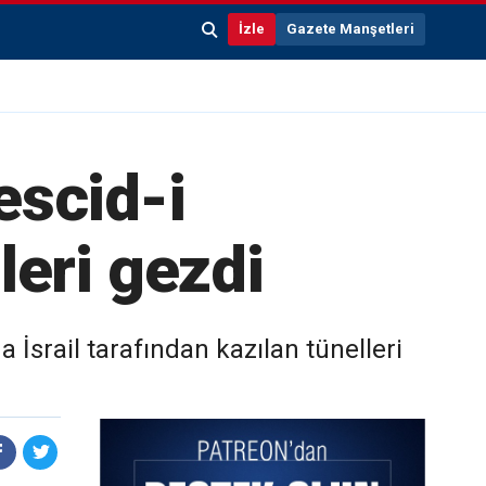
İzle
Gazete Manşetleri
escid-i
leri gezdi
İsrail tarafından kazılan tünelleri