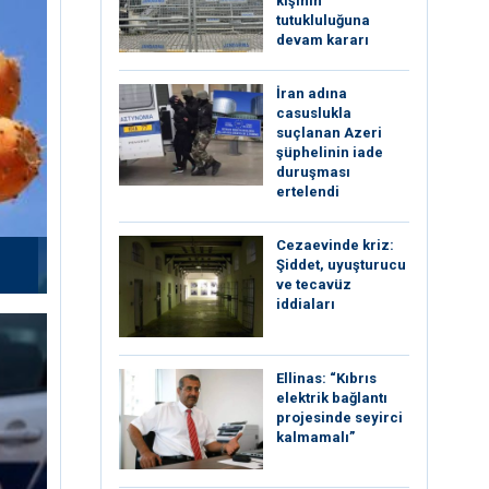
kişinin
tutukluluğuna
devam kararı
İran adına
casuslukla
suçlanan Azeri
şüphelinin iade
duruşması
ertelendi
Cezaevinde kriz:
Şiddet, uyuşturucu
ve tecavüz
iddiaları
Ellinas: “Kıbrıs
elektrik bağlantı
projesinde seyirci
kalmamalı”