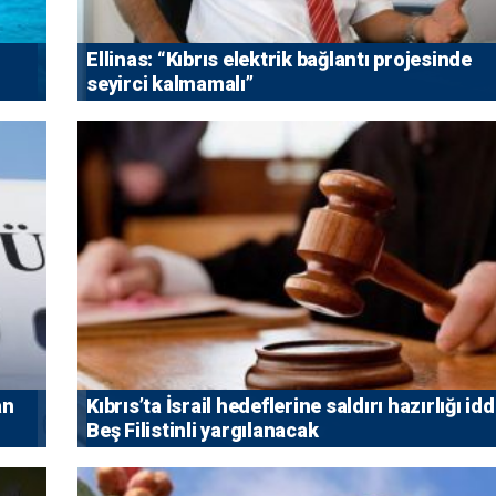
Ellinas: “Kıbrıs elektrik bağlantı projesinde
seyirci kalmamalı”
an
Kıbrıs’ta İsrail hedeflerine saldırı hazırlığı idd
Beş Filistinli yargılanacak