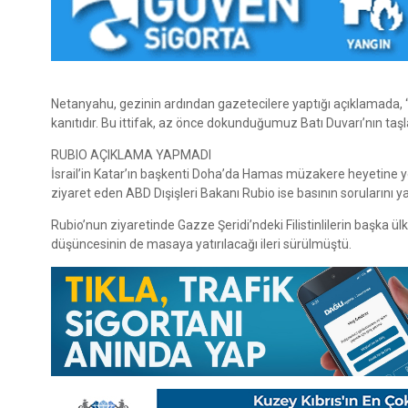
Netanyahu, gezinin ardından gazetecilere yaptığı açıklamada, “Ru
kanıtıdır. Bu ittifak, az önce dokunduğumuz Batı Duvarı’nın taşla
RUBIO AÇIKLAMA YAPMADI
İsrail’in Katar’ın başkenti Doha’da Hamas müzakere heyetine yön
ziyaret eden ABD Dışişleri Bakanı Rubio ise basının sorularını y
Rubio’nun ziyaretinde Gazze Şeridi’ndeki Filistinlilerin başka ülke
düşüncesinin de masaya yatırılacağı ileri sürülmüştü.