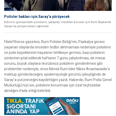
Polisler hakları için Saray’a yürüyecek
Kıbrıs’ın güneyindeki polislerin, şikayetçi oldukları konular için Rum Başkanlık
Sarayı’na yürüyecekleri öğrenildi.
Fileleftheros gazetesi, Rum Polisler Birliği’nin, Paskalya gecesi
yaşanan olaylarda önceden tedbir alınmaması nedeniyle polislerin
ve polis köpeklerinin hayatının tehlikeye girmesi, bazı polislerin
izinlerinin iptal edilerek haftanın 7 günü çalıştırılması, ek mesai
sorunu, büyük olaylara tecrübesiz polislerin gönderilmesi gibi
problemler nedeniyle, önce Kıbrıslı Rum lider Nikos Anastasiadis’e
mektup gönderileceğini; epidemiyolojik görüntü iyileştiğinde de
Saray’a yürüneceğini kaydettiğini yazdı. Haberde, Rum Polisi Genel
Müdürlüğü’nün ise, polislerin korunması için özel teçhizatlar
alındığını ifade ettiği belirtildi.