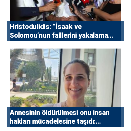
Hristodulidis: “İsaak ve
Solomou’nun faillerini yakalama
çabaları yoğunlaştırılacak; 13 ulusal
ve 5 uluslararası tutuklama emri
çıkarıldı”
Annesinin öldürülmesi onu insan
hakları mücadelesine taşıdı:
Milletvekili Diana Konstantinidis’in