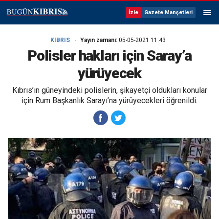
İzle
Gazete Manşetleri
KIBRIS
Yayın zamanı:
05-05-2021 11:43
Polisler hakları için Saray’a
yürüyecek
Kıbrıs’ın güneyindeki polislerin, şikayetçi oldukları konular
için Rum Başkanlık Sarayı’na yürüyecekleri öğrenildi.