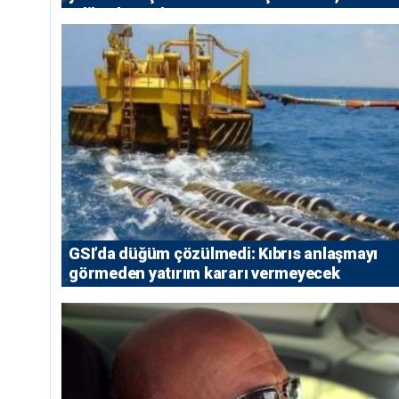
edilen konutlara 36 ay
GSI’da düğüm çözülmedi: Kıbrıs anlaşmayı
görmeden yatırım kararı vermeyecek