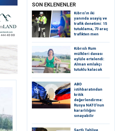
SON EKLENENLER
Kıbrıs’ın iki
yanında asayiş ve
trafik denetimi: 15
tutuklama, 73 araç
trafikten men
Kıbrıslı Rum
mülkleri davası
eylüle ertelendi:
Alman emlakçı
tutuklu kalacak
ABD
istihbaratından
kritik
değerlendirme:
Rusya NATO’nun
kararlılığını
sınayabilir
Şartlı Tahliye