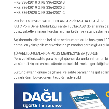
– KB 33642018 G, KB 33642028 G
– KB 33642019 G, KB 33642030 G
– KB 33642020 G, KB 33642031 G
POLİS’TEN UYARI: SAHTE DOLARLAR PİYASADA OLABİLİR
KKTC Polis Genel Müdürlüğü, sahte 100’lük ABD dolarlarının da
döviz şirketleri, finans kuruluşları, marketler ve vatandaşlar ile
Açıklamada, ellerinde belirtilen seri numaraları ile başlayan 1
derhal en yakın polis merkezine başvurmaları gerektiği vurgula
ŞÜPHELİ DURUMLARDA POLİS MERKEZİ’NE BAŞVURUN
Polis yetkilileri, sahte para ile ilgili şüpheli durumların hemen b
ve şüpheli kişileri en kısa sürede polise bildirmeleri gerektiği hatı
Bu tür olayların önüne geçilmesi ve sahte paraların tespit edil
duyarlılığının büyük önem taşıdığı ifade edildi.