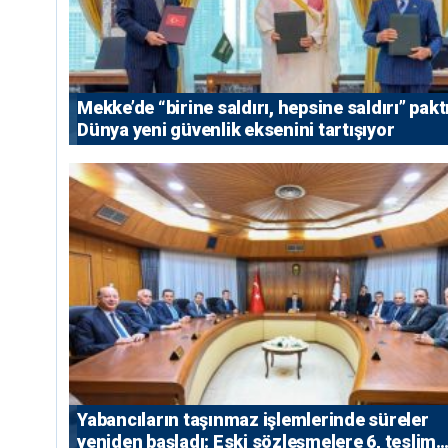
Mekke’de “birine saldırı, hepsine saldırı” paktı
Dünya yeni güvenlik eksenini tartışıyor
Yabancıların taşınmaz işlemlerinde süreler
yeniden başladı: Eski sözleşmelere 6, teslim