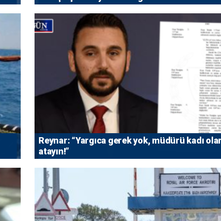
Reynar: “Yargıca gerek yok, müdürü kadı ola
atayın!”