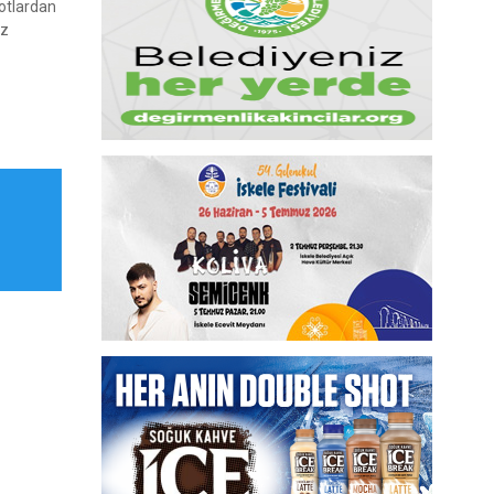
notlardan
öz