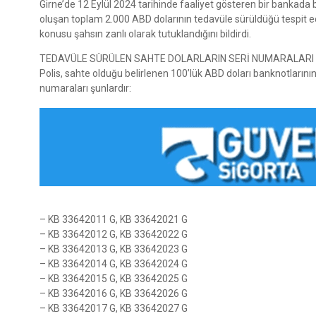
Girne’de 12 Eylül 2024 tarihinde faaliyet gösteren bir bankada
oluşan toplam 2.000 ABD dolarının tedavüle sürüldüğü tespit 
konusu şahsın zanlı olarak tutuklandığını bildirdi.
TEDAVÜLE SÜRÜLEN SAHTE DOLARLARIN SERİ NUMARALARI 
Polis, sahte olduğu belirlenen 100’lük ABD doları banknotlarını
numaraları şunlardır:
– KB 33642011 G, KB 33642021 G
– KB 33642012 G, KB 33642022 G
– KB 33642013 G, KB 33642023 G
– KB 33642014 G, KB 33642024 G
– KB 33642015 G, KB 33642025 G
– KB 33642016 G, KB 33642026 G
– KB 33642017 G, KB 33642027 G