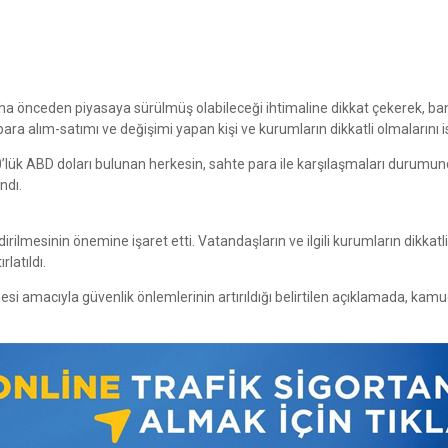
ha önceden piyasaya sürülmüş olabileceği ihtimaline dikkat çekerek, ban
 para alım-satımı ve değişimi yapan kişi ve kurumların dikkatli olmalarını i
00’lük ABD doları bulunan herkesin, sahte para ile karşılaşmaları durumu
ndı.
ildirilmesinin önemine işaret etti. Vatandaşların ve ilgili kurumların dikkatl
rlatıldı.
mesi amacıyla güvenlik önlemlerinin artırıldığı belirtilen açıklamada, ka