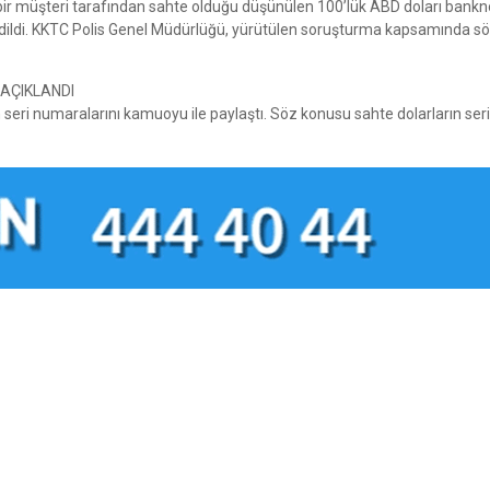
 bir müşteri tarafından sahte olduğu düşünülen 100’lük ABD doları bank
edildi. KKTC Polis Genel Müdürlüğü, yürütülen soruşturma kapsamında s
AÇIKLANDI
n seri numaralarını kamuoyu ile paylaştı. Söz konusu sahte dolarların seri