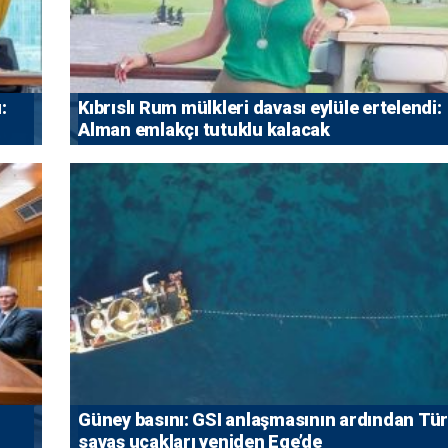
:
Kıbrıslı Rum mülkleri davası eylüle ertelendi:
Alman emlakçı tutuklu kalacak
Güney basını: ⁠GSI anlaşmasının ardından Tü
savaş uçakları yeniden Ege’de