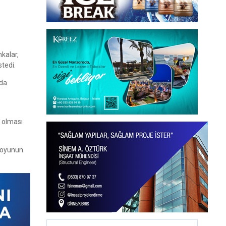
kalar,
stedi.
nda
i olması
muoyunun