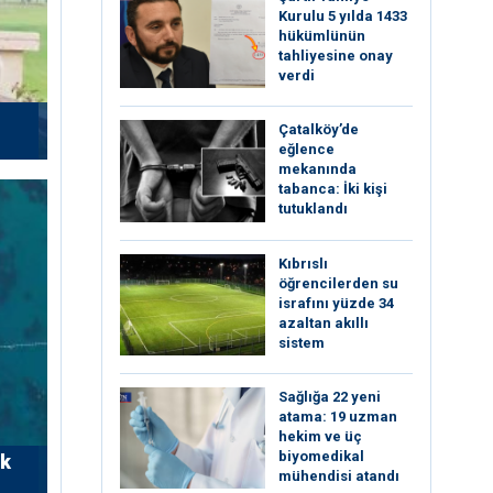
Kurulu 5 yılda 1433
hükümlünün
tahliyesine onay
verdi
Çatalköy’de
eğlence
mekanında
tabanca: İki kişi
tutuklandı
Kıbrıslı
öğrencilerden su
israfını yüzde 34
azaltan akıllı
sistem
Sağlığa 22 yeni
atama: 19 uzman
hekim ve üç
biyomedikal
rk
mühendisi atandı