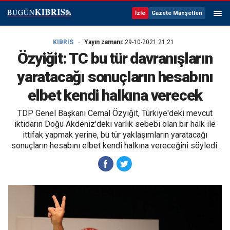
İzle
Gazete Manşetleri
KIBRIS
Yayın zamanı:
29-10-2021 21:21
Özyiğit: TC bu tür davranışların
yaratacağı sonuçların hesabını
elbet kendi halkına verecek
TDP Genel Başkanı Cemal Özyiğit, Türkiye'deki mevcut
iktidarın Doğu Akdeniz'deki varlık sebebi olan bir halk ile
ittifak yapmak yerine, bu tür yaklaşımların yaratacağı
sonuçların hesabını elbet kendi halkına vereceğini söyledi.