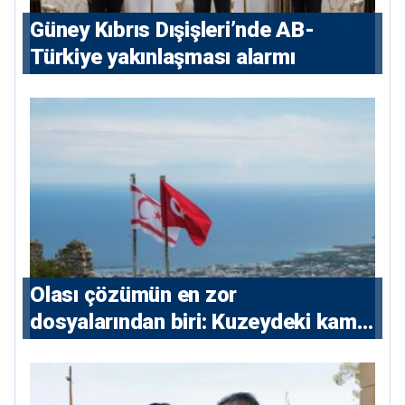
Güney Kıbrıs Dışişleri’nde AB-
Türkiye yakınlaşması alarmı
Olası çözümün en zor
dosyalarından biri: Kuzeydeki kamu
maliyesi