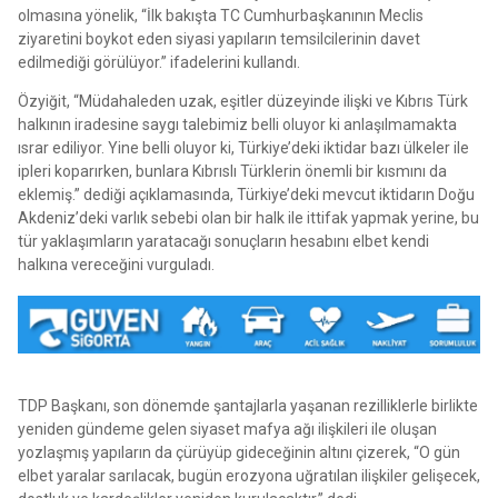
olmasına yönelik, “İlk bakışta TC Cumhurbaşkanının Meclis
ziyaretini boykot eden siyasi yapıların temsilcilerinin davet
edilmediği görülüyor.” ifadelerini kullandı.
Özyiğit, “Müdahaleden uzak, eşitler düzeyinde ilişki ve Kıbrıs Türk
halkının iradesine saygı talebimiz belli oluyor ki anlaşılmamakta
ısrar ediliyor. Yine belli oluyor ki, Türkiye’deki iktidar bazı ülkeler ile
ipleri koparırken, bunlara Kıbrıslı Türklerin önemli bir kısmını da
eklemiş.” dediği açıklamasında, Türkiye’deki mevcut iktidarın Doğu
Akdeniz’deki varlık sebebi olan bir halk ile ittifak yapmak yerine, bu
tür yaklaşımların yaratacağı sonuçların hesabını elbet kendi
halkına vereceğini vurguladı.
TDP Başkanı, son dönemde şantajlarla yaşanan rezilliklerle birlikte
yeniden gündeme gelen siyaset mafya ağı ilişkileri ile oluşan
yozlaşmış yapıların da çürüyüp gideceğinin altını çizerek, “O gün
elbet yaralar sarılacak, bugün erozyona uğratılan ilişkiler gelişecek,