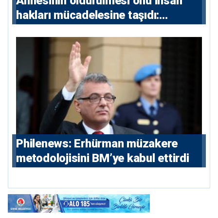
Annesinin öldürülmesi onu insan
hakları mücadelesine taşıdı:
Milletvekili Diana Konstantinidis’in
hikayesi
Philenews: Erhürman müzakere
metodolojisini BM’ye kabul ettirdi