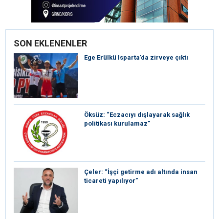
SON EKLENENLER
Ege Erülkü Isparta’da zirveye çıktı
Öksüz: “Eczacıyı dışlayarak sağlık
politikası kurulamaz”
Çeler: “İşçi getirme adı altında insan
ticareti yapılıyor”