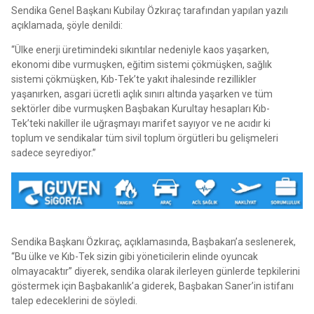
Sendika Genel Başkanı Kubilay Özkıraç tarafından yapılan yazılı
açıklamada, şöyle denildi:
“Ülke enerji üretimindeki sıkıntılar nedeniyle kaos yaşarken,
ekonomi dibe vurmuşken, eğitim sistemi çökmüşken, sağlık
sistemi çökmüşken, Kıb-Tek’te yakıt ihalesinde rezillikler
yaşanırken, asgari ücretli açlık sınırı altında yaşarken ve tüm
sektörler dibe vurmuşken Başbakan Kurultay hesapları Kıb-
Tek’teki nakiller ile uğraşmayı marifet sayıyor ve ne acıdır ki
toplum ve sendikalar tüm sivil toplum örgütleri bu gelişmeleri
sadece seyrediyor.”
Sendika Başkanı Özkıraç, açıklamasında, Başbakan’a seslenerek,
“Bu ülke ve Kıb-Tek sizin gibi yöneticilerin elinde oyuncak
olmayacaktır” diyerek, sendika olarak ilerleyen günlerde tepkilerini
göstermek için Başbakanlık’a giderek, Başbakan Saner’in istifanı
talep edeceklerini de söyledi.