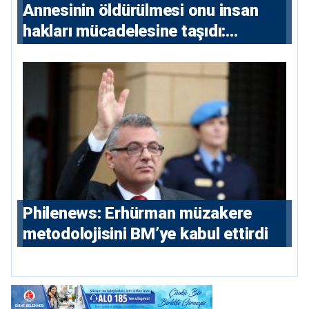
Annesinin öldürülmesi onu insan
hakları mücadelesine taşıdı:
Milletvekili Diana Konstantinidis’in
hikayesi
Philenews: Erhürman müzakere
metodolojisini BM’ye kabul ettirdi