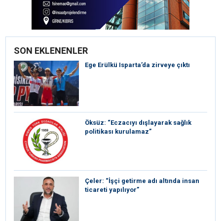
SON EKLENENLER
Ege Erülkü Isparta’da zirveye çıktı
Öksüz: “Eczacıyı dışlayarak sağlık
politikası kurulamaz”
Çeler: “İşçi getirme adı altında insan
ticareti yapılıyor”