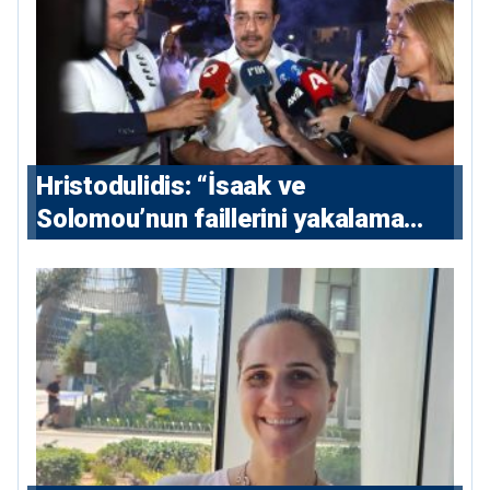
Hristodulidis: “İsaak ve
Solomou’nun faillerini yakalama
çabaları yoğunlaştırılacak; 13 ulusal
ve 5 uluslararası tutuklama emri
çıkarıldı”