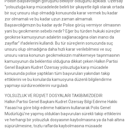
Polisin Başsavcılığın görüşünü bekliyor olduğunu açıkladı. Özersay
“yolsuzluğa karşı mücadelede belirli bir şikayetle ilgili olarak ortada
bir suç unsuru olup olmadığı konusunda karar vermek bu kadar
zor olmamalı ve bu kadar uzun zaman almamalı.
Başsavcılığımızın bu kadar aydır Polise görüş vermiyor olmasının
yani bu gecikmenin sebebi nedir? Eğer bu türden hukuki süreçler
gecikirse kamuoyunun adaletin sağlanacağına olan inancı da
zayıflar” ifadelerini kullandı. Bu tür süreçlerin sonucunda suç
unsuru olup olmadığına daha hızlı karar verilebilmesi ve suç
unsuru varsa konunun gecikmeksizin mahkemeye taşınmasının
kamuoyunun da beklentisi olduğuna dikkat çeken Halkın Partisi
Genel Başkanı Kudret Özersay yolsuzluğa karşı mücadele
konusunda polise yaptıkları tüm başvuruları yakından takip
ettiklerini ve bu konularda kamuoyuna düzenli bilgilendirme
yapmayı sürdüreceklerini vurguladı.
YOLSUZLUK VE RÜŞVET DOSYALARI TAKİBİMİZDEDİR
Halkın Partisi Genel Başkanı Kudret Özersay Bilgi Edinme Hakkı
Yasası’na göre bilgi edinme haklarını kullanarak Polis Genel
Müdürlüğü’ne yapmış oldukları başvuruları sürekli takip ettiklerini
ve herhangi bir yolsuzluk dosyasının kaybolmasına ya da halı altına
süpürülmesine, tozlu raflarda kaybolmasına müsaade