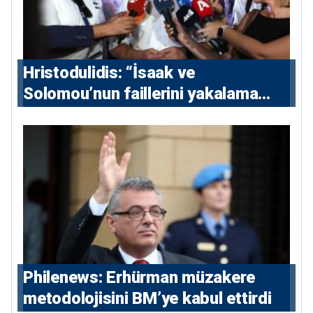
Hristodulidis: “İsaak ve
Solomou’nun faillerini yakalama
çabaları yoğunlaştırılacak; 13 ulusal
ve 5 uluslararası tutuklama emri
çıkarıldı”
Philenews: Erhürman müzakere
metodolojisini BM’ye kabul ettirdi