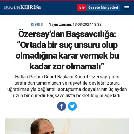
İzle
Gazete Manşetleri
KIBRIS
Yayın zamanı:
13-08-2024 13:33
Özersay’dan Başsavcılığa:
“Ortada bir suç unsuru olup
olmadığına karar vermek bu
kadar zor olmamalı”
Halkın Partisi Genel Başkanı Kudret Özersay, polis
tarafından tamamlanan ve rüşvet ile devletin zarara
uğratılmasıyla bağlantılı soruşturma dosyalarının üç aydan
uzun bir süredir Başsavcılık’ta bekletildiğini açıkladı.