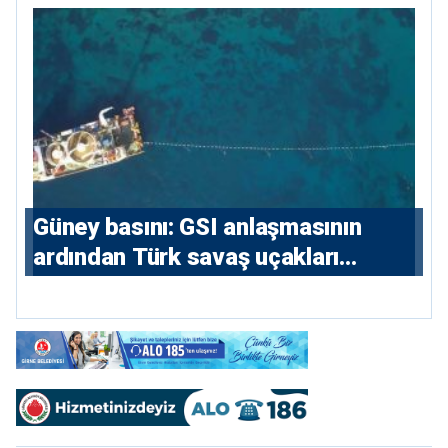
konutlara 36 ay
Güney basını: ⁠GSI anlaşmasının
ardından Türk savaş uçakları
yeniden Ege’de