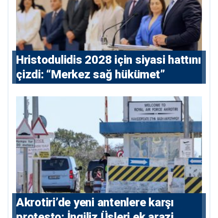
⁠Hristodulidis 2028 için siyasi hattını
çizdi: “Merkez sağ hükümet”
⁠Akrotiri’de yeni antenlere karşı
protesto: İngiliz Üsleri ek arazi