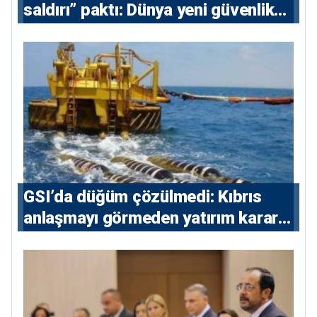
saldırı” paktı: Dünya yeni güvenlik
eksenini tartışıyor
GSI’da düğüm çözülmedi: Kıbrıs
anlaşmayı görmeden yatırım kararı
vermeyecek