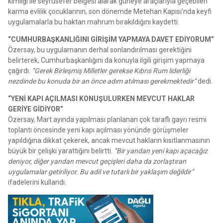
kimliği ile seyrüsefer belgesi alarak güneye araçlarıyla geçebilen
karma evlilik çocuklarının, son dönemde Metehan Kapısı’nda keyfi
uygulamalarla bu haktan mahrum bırakıldığını kaydetti.
“CUMHURBAŞKANLIĞINI GİRİŞİM YAPMAYA DAVET EDİYORUM”
Özersay, bu uygulamanın derhal sonlandırılması gerektiğini
belirterek, Cumhurbaşkanlığını da konuyla ilgili girişim yapmaya
çağırdı.
“Gerek Birleşmiş Milletler gerekse Kıbrıs Rum liderliği
nezdinde bu konuda bir an önce adım atılması gerekmektedir”
dedi.
“YENİ KAPI AÇILMASI KONUŞULURKEN MEVCUT HAKLAR
GERİYE GİDİYOR”
Özersay, Mart ayında yapılması planlanan çok taraflı gayrı resmi
toplantı öncesinde yeni kapı açılması yönünde görüşmeler
yapıldığına dikkat çekerek, ancak mevcut hakların kısıtlanmasının
büyük bir çelişki yarattığını belirtti.
“Bir yandan yeni kapı açacağız
deniyor, diğer yandan mevcut geçişleri daha da zorlaştıran
uygulamalar getiriliyor. Bu adil ve tutarlı bir yaklaşım değildir”
ifadelerini kullandı.