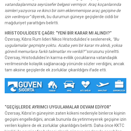
vatandaşlarımıza seyrüsefer belgesi vermiyor. Araç koçanlarında
isimleri yazıyorsa ve ikinci bir isim eklenmemişse araç geçişine de
izin verilmiyor”
diyerek, bu durumun güneye geçişlerde ciddi bir
mağduriyet yarattığını belirtti.
HRİSTODULİDES’E ÇAĞRI: “YENİ BİR KARAR MI ALINDI?”
Özersay, Kıbrıs Rum lideri Nikos Hristodulides’e seslenerek,
“Bu
uygulamalar geçmişte yoktu. Acaba yeni bir karar mı alındı, yoksa
görevli memurlara farklı talimatlar mı verildi?”
sorusunu yöneltti.
Özersay, Hristodulides’in karma evlilik çocuklarına vatandaşlık
verilmesinde kolaylık sağlanacağı yönünde sözler verdiğini, ancak
tam aksine geçişlerde ek zorluklar çıkarıldığını ifade etti.
“GEÇİŞLERDE AYRIMCI UYGULAMALAR DEVAM EDİYOR”
Özersay, Kıbrıs’ın güneyinin zaten kökeni nedeniyle binlerce kişinin
geçişini engellediğini, ancak bununla da yetinmeyerek geçişine izin
verilen kişilere de ek zorluklar çıkarıldığını belirtti. Daha önce KKTC