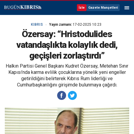
İzle
Gazete Manşetleri
KIBRIS
Yayın zamanı:
17-02-2025 10:23
Özersay: “Hristodulides
vatandaşlıkta kolaylık dedi,
geçişleri zorlaştırdı”
Halkın Partisi Genel Başkanı Kudret Özersay, Metehan Sınır
Kapısı’nda karma evlilik çocuklarına yönelik yeni engeller
getirildiğini belirterek Kıbrıs Rum liderliği ve
Cumhurbaşkanlığını girişimde bulunmaya çağırdı.