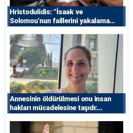
Hristodulidis: “İsaak ve
Solomou’nun faillerini yakalama
çabaları yoğunlaştırılacak; 13 ulusal
ve 5 uluslararası tutuklama emri
çıkarıldı”
Annesinin öldürülmesi onu insan
hakları mücadelesine taşıdı:
Milletvekili Diana Konstantinidis’in
hikayesi