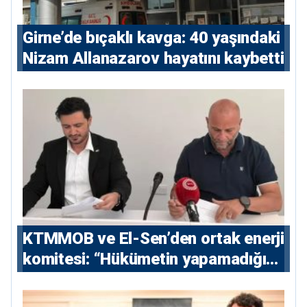
Girne’de bıçaklı kavga: 40 yaşındaki
Nizam Allanazarov hayatını kaybetti
KTMMOB ve El-Sen’den ortak enerji
komitesi: “Hükümetin yapamadığını
yapacak”