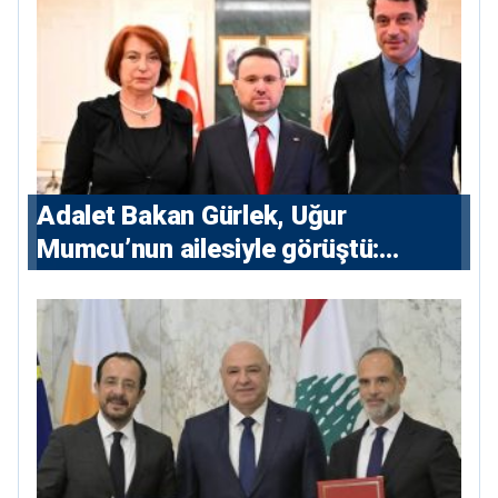
Adalet Bakan Gürlek, Uğur
Mumcu’nun ailesiyle görüştü:
“Karanlıkta kalan bazı olaylar var,
devlet isterse her olayı ortaya
çıkarır”