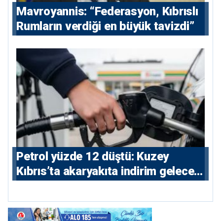
Mavroyannis: “Federasyon, Kıbrıslı
Rumların verdiği en büyük tavizdi”
Petrol yüzde 12 düştü: Kuzey
Kıbrıs’ta akaryakıta indirim gelecek
mi?