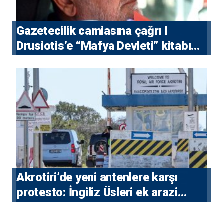
Gazetecilik camiasına çağrı I
⁠Drusiotis’e “Mafya Devleti” kitabı
nedeniyle ikinci ceza soruşturması
⁠Akrotiri’de yeni antenlere karşı
protesto: İngiliz Üsleri ek arazi
istiyor