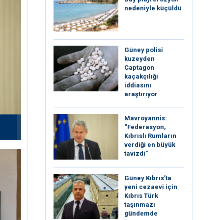
nedeniyle küçüldü
Güney polisi
kuzeyden
Captagon
kaçakçılığı
iddiasını
araştırıyor
Mavroyannis:
“Federasyon,
Kıbrıslı Rumların
verdiği en büyük
tavizdi”
Güney Kıbrıs’ta
yeni cezaevi için
Kıbrıs Türk
taşınmazı
gündemde