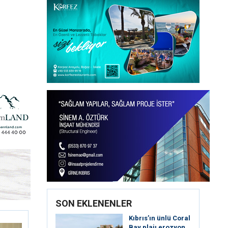
SON EKLENENLER
Kıbrıs’ın ünlü Coral
Bay plajı erozyon