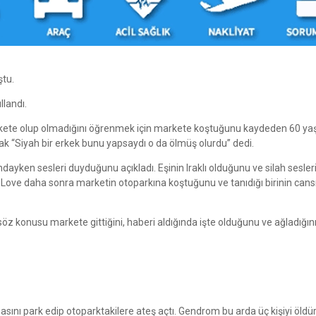
ştu.
llandı.
arkete olup olmadığını öğrenmek için markete koştuğunu kaydeden 60 ya
rak “Siyah bir erkek bunu yapsaydı o da ölmüş olurdu” dedi.
dayken sesleri duyduğunu açıkladı. Eşinin Iraklı olduğunu ve silah sesleri
. Love daha sonra marketin otoparkına koştuğunu ve tanıdığı birinin cans
konusu markete gittiğini, haberi aldığında işte olduğunu ve ağladığını
ını park edip otoparktakilere ateş açtı. Gendrom bu arda üç kişiyi öldür