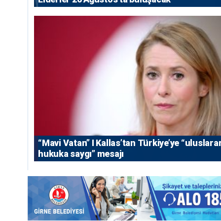
“Mavi Vatan” I Kallas’tan Türkiye’ye “uluslara
hukuka saygı” mesajı