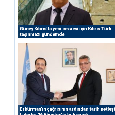
Güney Kıbrıs’ta yeni cezaevi için Kıbrıs Türk
taşınmazı gündemde
Erhürman’ın çağrısının ardından tarih netleşt
Liderler 26 Ağustos’ta buluşacak