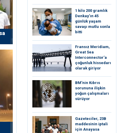
1 kilo 200 gramlık
Denkay’ın 45
günlük yaşam
savaşı mutlu sonla
bitti
sa
Fransız Meridiam,
Great Sea
Interconnector’a
çoğunluk hissedarı
olarak giriyor
BM’nin Kıbrıs
sorununa ilişkin
yoğun çalışmaları
sürüyor
Gazeteciler, 23B
maddesinin iptali
için Anayasa