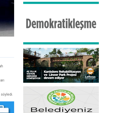
ah
arı
 söyledi.