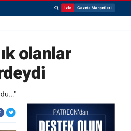
İzle
Gazete Manşetleri
ık olanlar
erdeydi
du..."