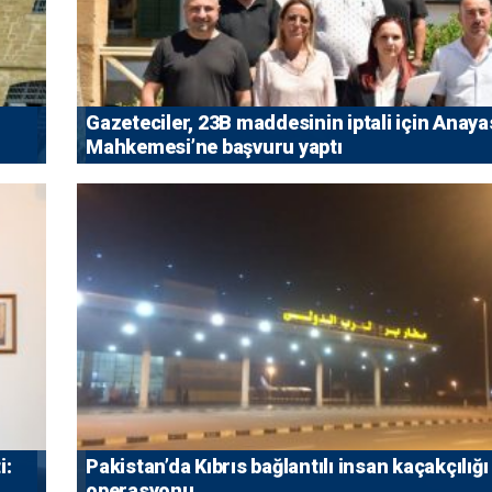
Gazeteciler, 23B maddesinin iptali için Anaya
Mahkemesi’ne başvuru yaptı
i:
Pakistan’da Kıbrıs bağlantılı insan kaçakçılığı
operasyonu