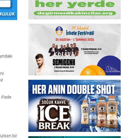
şındaki
ni
ız
 ifade
ürken bir