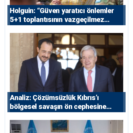
⁠Holguin: “Güven yaratıcı önlemler
5+1 toplantısının vazgeçilmez
koşulu”
Analiz: Çözümsüzlük Kıbrıs’ı
bölgesel savaşın ön cephesine
taşıyor