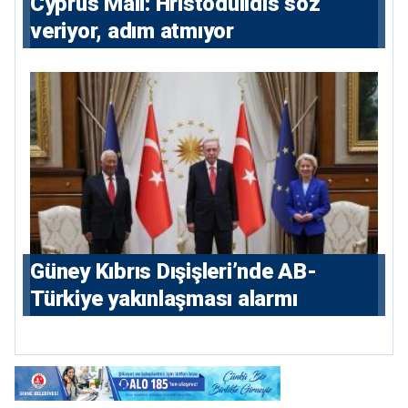
⁠Cyprus Mail: Hristodulidis söz
veriyor, adım atmıyor
Güney Kıbrıs Dışişleri’nde AB-
Türkiye yakınlaşması alarmı