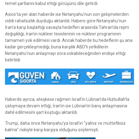
temel şartlarını kabul ettiği görüşünü dile getirdi.
Axios’ta yer alan haberde ise Netanyahu’nun son gelişmelerden
ciddi rahatsızlık duyduğu aktarıldı. Habere göre Netanyahu’nun
İran’a karşı başlattığı savaşta hedefleri arasında Tahran’da rejim
değişikliği, İran’ın nükleer tesislerinin ve nükleer programının
tamamen yok edilmesi vardı. Ancak haberde bu hedeflerin şu ana
kadar gerçekleşmediği, buna karşılık ABD’li yetkililerin
Netanyahu’nun anlaşmayı zora sokabileceğinden endişe ettiği
belirtildi.
Haberde ayrıca, ateşkese rağmen İsrail’in Lübnan’da Hizbullah’la
çatışmaya devam ettiği, İran’ın ise Lübnan’ın barış anlaşmasına
dahil edilmesini şart koştuğu aktarıldı.
Trump, daha önce Netanyahu’ya İsrail’in “yalnız ve müttefiksiz
kalma” riskiyle karşı karşıya olduğunu söylemişti.