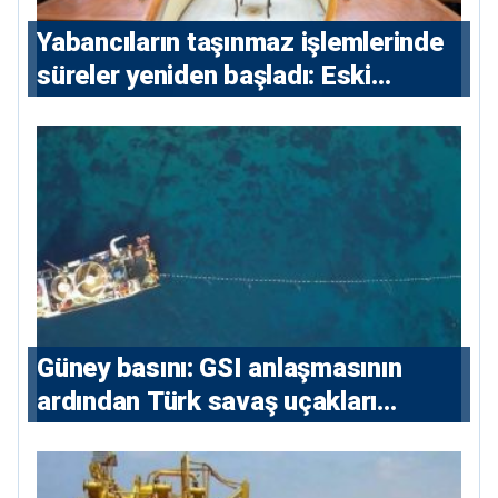
Yabancıların taşınmaz işlemlerinde
süreler yeniden başladı: Eski
sözleşmelere 6, teslim edilen
konutlara 36 ay
Güney basını: ⁠GSI anlaşmasının
ardından Türk savaş uçakları
yeniden Ege’de