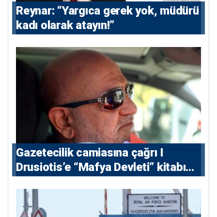
Reynar: “Yargıca gerek yok, müdürü
kadı olarak atayın!”
Gazetecilik camiasına çağrı I
⁠Drusiotis’e “Mafya Devleti” kitabı
nedeniyle ikinci ceza soruşturması