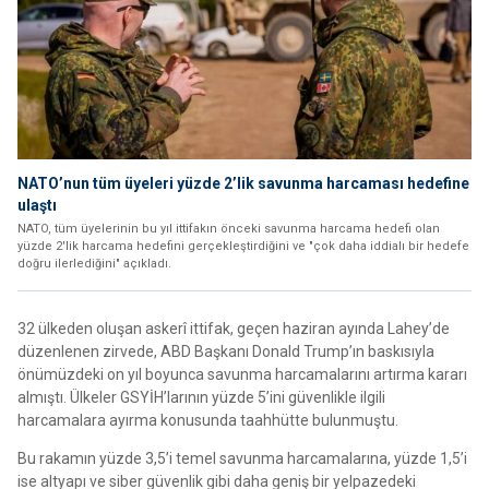
NATO’nun tüm üyeleri yüzde 2’lik savunma harcaması hedefine
ulaştı
NATO, tüm üyelerinin bu yıl ittifakın önceki savunma harcama hedefi olan
yüzde 2'lik harcama hedefini gerçekleştirdiğini ve "çok daha iddialı bir hedefe
doğru ilerlediğini" açıkladı.
32 ülkeden oluşan askerî ittifak, geçen haziran ayında Lahey’de
düzenlenen zirvede, ABD Başkanı Donald Trump’ın baskısıyla
önümüzdeki on yıl boyunca savunma harcamalarını artırma kararı
almıştı. Ülkeler GSYİH’larının yüzde 5’ini güvenlikle ilgili
harcamalara ayırma konusunda taahhütte bulunmuştu.
Bu rakamın yüzde 3,5’i temel savunma harcamalarına, yüzde 1,5’i
ise altyapı ve siber güvenlik gibi daha geniş bir yelpazedeki