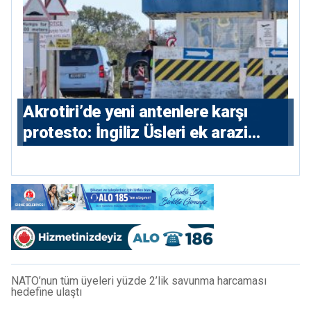
⁠Akrotiri’de yeni antenlere karşı
protesto: İngiliz Üsleri ek arazi
istiyor
NATO’nun tüm üyeleri yüzde 2’lik savunma harcaması
hedefine ulaştı