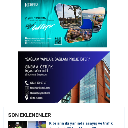
SON EKLENENLER
Kıbrıs’ın iki yanında asayiş ve trafik