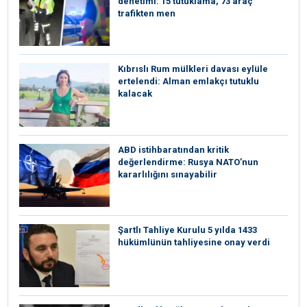
denetimi: 15 tutuklama, 73 araç
trafikten men
Kıbrıslı Rum mülkleri davası eylüle
ertelendi: Alman emlakçı tutuklu
kalacak
ABD istihbaratından kritik
değerlendirme: Rusya NATO’nun
kararlılığını sınayabilir
Şartlı Tahliye Kurulu 5 yılda 1433
hükümlünün tahliyesine onay verdi