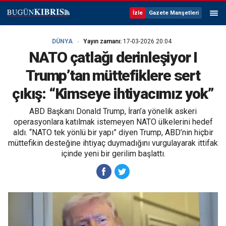
İzle
Gazete Manşetleri
DÜNYA
Yayın zamanı:
17-03-2026 20:04
NATO çatlağı derinleşiyor I
Trump’tan müttefiklere sert
çıkış: “Kimseye ihtiyacımız yok”
ABD Başkanı Donald Trump, İran’a yönelik askeri
operasyonlara katılmak istemeyen NATO ülkelerini hedef
aldı. “NATO tek yönlü bir yapı” diyen Trump, ABD’nin hiçbir
müttefikin desteğine ihtiyaç duymadığını vurgulayarak ittifak
içinde yeni bir gerilim başlattı.