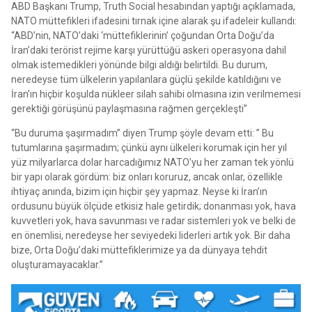
ABD Başkanı Trump, Truth Social hesabından yaptığı açıklamada,
NATO müttefikleri ifadesini tırnak içine alarak şu ifadeleir kullandı:
“ABD’nin, NATO’daki ‘müttefiklerinin’ çoğundan Orta Doğu’da
İran’daki terörist rejime karşı yürüttüğü askeri operasyona dahil
olmak istemedikleri yönünde bilgi aldığı belirtildi. Bu durum,
neredeyse tüm ülkelerin yapılanlara güçlü şekilde katıldığını ve
İran’ın hiçbir koşulda nükleer silah sahibi olmasına izin verilmemesi
gerektiği görüşünü paylaşmasına rağmen gerçekleşti”
“Bu duruma şaşırmadım” diyen Trump şöyle devam etti: ” Bu
tutumlarına şaşırmadım; çünkü aynı ülkeleri korumak için her yıl
yüz milyarlarca dolar harcadığımız NATO’yu her zaman tek yönlü
bir yapı olarak gördüm: biz onları koruruz, ancak onlar, özellikle
ihtiyaç anında, bizim için hiçbir şey yapmaz. Neyse ki İran’ın
ordusunu büyük ölçüde etkisiz hale getirdik; donanması yok, hava
kuvvetleri yok, hava savunması ve radar sistemleri yok ve belki de
en önemlisi, neredeyse her seviyedeki liderleri artık yok. Bir daha
bize, Orta Doğu’daki müttefiklerimize ya da dünyaya tehdit
oluşturamayacaklar.”