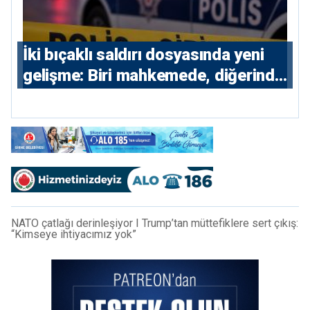
İki bıçaklı saldırı dosyasında yeni
gelişme: Biri mahkemede, diğerinde
7 tutuklu
NATO çatlağı derinleşiyor I Trump’tan müttefiklere sert çıkış:
“Kimseye ihtiyacımız yok”