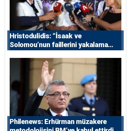
Hristodulidis: “İsaak ve
Solomou’nun faillerini yakalama
çabaları yoğunlaştırılacak; 13 ulusal
ve 5 uluslararası tutuklama emri
çıkarıldı”
Philenews: Erhürman müzakere
metodolojisini BM’ye kabul ettirdi