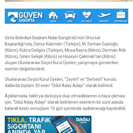
Girne Belediye Başkanı Nidai Güngördü’nün Onursal
Başkanlığı’nda, Öznur Kalender (Türkiye), M. Serhan Gazioğlu
(Kıbrıs), Kübra Deligöz (Türkiye), Musa Kayra (Kıbrıs), Derman Atik
(Kıbrıs), Selen Selışık (Kıbrıs) ve Hüseyin Çakmak’tan (Kıbrıs)
oluşan Uluslararası Seçici Kurul Üyeleri, yarışmaya gönderilen
eserleri değerlendirdi.
Uluslararası Seçici Kurul Üyeleri, “Zeytin” ve “Serbest” konulu
dallarda toplam 30 eseri “Ödül Aday Adayı” olarak belirledi.
Açıklamada, taklit ya da kopya olup olmadıklarının ortaya çıkması
için, “Ödül Aday Adayı” olarak belirlenen eserlerin bir süre askıda
kalarak kesin sonuçların 10 gün içerisinde açıklanacağı kaydedildi.