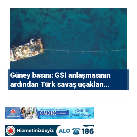
sözleşmelere 6, teslim edilen
konutlara 36 ay
Güney basını: ⁠GSI anlaşmasının
ardından Türk savaş uçakları
yeniden Ege’de