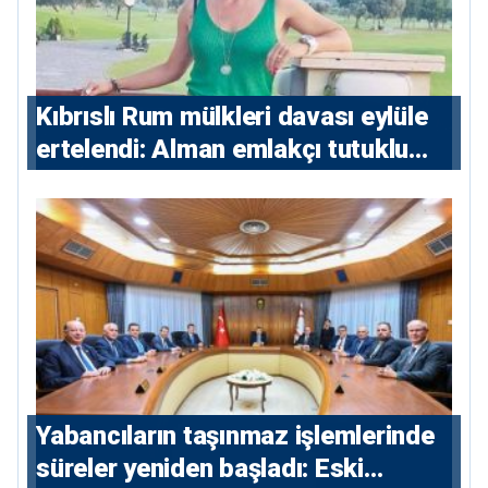
Kıbrıslı Rum mülkleri davası eylüle
ertelendi: Alman emlakçı tutuklu
kalacak
Yabancıların taşınmaz işlemlerinde
süreler yeniden başladı: Eski