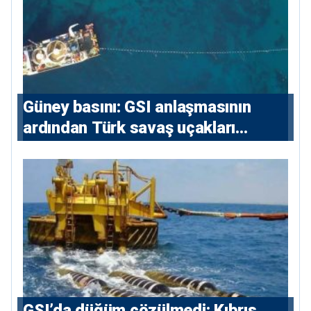
Güney basını: ⁠GSI anlaşmasının
ardından Türk savaş uçakları
yeniden Ege’de
GSI’da düğüm çözülmedi: Kıbrıs