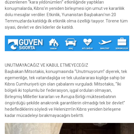
düzenlenen “kara yıldönümleri” etkinliğinde yaptıkları
konuşmalarda, Kıbrıs’ın yeniden birleşmesi için umut ve kararlılık
dolu mesajlar verdiler. Etkinlik, Yunanistan Başbakanı’nın 20
Temmuzlarda katıldığı ilk etkinlik olma özelliği taşıyor. Törene tüm
siyasi, devlet ve dini liderler de katıldı.
UNUTMAYACAĞIZ VE KABUL ETMEYECEĞİZ
Başbakan Mitsotakis, konuşmasında “Unutmuyorum” diyerek, tek
egemenliğe, tek vatandaşlığa ve tek uluslararası kişiliğe sahip bir
Kıbrıs Cumhuriyeti için olan çabalarını vurguladı. Mitsotakis, “İki
bölgeli iki toplumlu bir federasyon, işgal orduları olmayan,
Birleşmiş Milletler kararları ve Avrupa Birliği müktesebatının
öngördüğü şekilde anakronik garantilerin olmadığı tek bir devlet”
hedeflediklerini söyledi ve Helenizm’in Kıbrıs yeniden birleşene
kadar mücadeleyi bırakmayacağını belirtti.