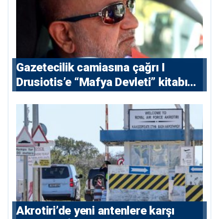
Gazetecilik camiasına çağrı I
⁠Drusiotis’e “Mafya Devleti” kitabı
nedeniyle ikinci ceza soruşturması
⁠Akrotiri’de yeni antenlere karşı