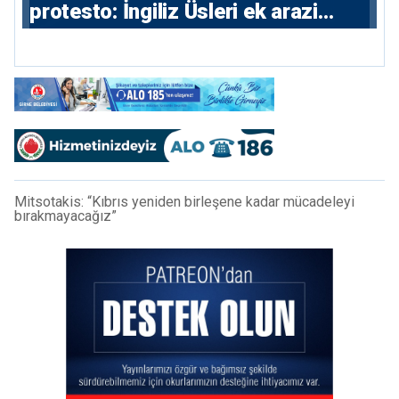
protesto: İngiliz Üsleri ek arazi
istiyor
Mitsotakis: “Kıbrıs yeniden birleşene kadar mücadeleyi
bırakmayacağız”