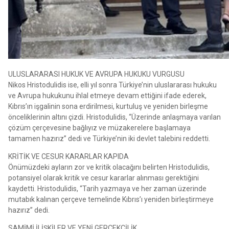
ULUSLARARASI HUKUK VE AVRUPA HUKUKU VURGUSU
Nikos Hristodulidis ise, elli yıl sonra Türkiye’nin uluslararası hukuku
ve Avrupa hukukunu ihlal etmeye devam ettiğini ifade ederek,
Kıbrıs’ın işgalinin sona erdirilmesi, kurtuluş ve yeniden birleşme
önceliklerinin altını çizdi. Hristodulidis, “Üzerinde anlaşmaya varılan
çözüm çerçevesine bağlıyız ve müzakerelere başlamaya
tamamen hazırız” dedi ve Türkiye’nin iki devlet talebini reddetti.
KRİTİK VE CESUR KARARLAR KAPIDA
Önümüzdeki ayların zor ve kritik olacağını belirten Hristodulidis,
potansiyel olarak kritik ve cesur kararlar alınması gerektiğini
kaydetti. Hristodulidis, “Tarih yazmaya ve her zaman üzerinde
mutabık kalınan çerçeve temelinde Kıbrıs’ı yeniden birleştirmeye
hazırız” dedi.
SAMİMİ İLİŞKİLER VE YENİ GERÇEKÇİLİK