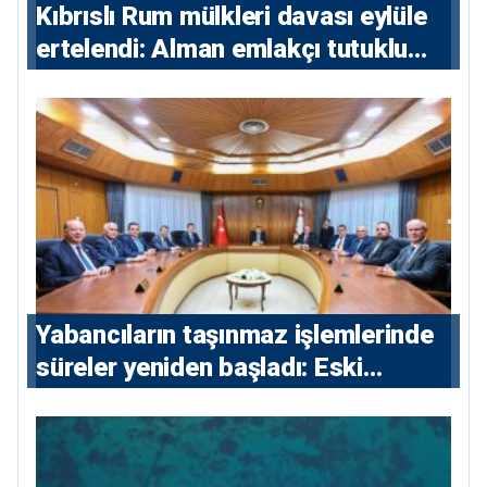
Kıbrıslı Rum mülkleri davası eylüle
ertelendi: Alman emlakçı tutuklu
kalacak
Yabancıların taşınmaz işlemlerinde
süreler yeniden başladı: Eski
sözleşmelere 6, teslim edilen
konutlara 36 ay