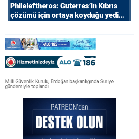
Phileleftheros: Guterres’in Kıbrıs
çözümü için ortaya koyduğu yedi
parametre açıklandı
Milli Güvenlik Kurulu, Erdoğan başkanlığında Suriye
gündemiyle toplandı