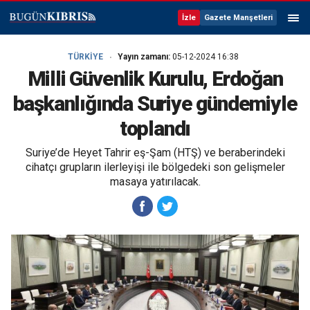
İzle
Gazete Manşetleri
TÜRKİYE
Yayın zamanı:
05-12-2024 16:38
Milli Güvenlik Kurulu, Erdoğan
başkanlığında Suriye gündemiyle
toplandı
Suriye’de Heyet Tahrir eş-Şam (HTŞ) ve beraberindeki
cihatçı grupların ilerleyişi ile bölgedeki son gelişmeler
masaya yatırılacak.