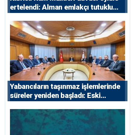
ertelendi: Alman emlakçı tutuklu
kalacak
Yabancıların taşınmaz işlemlerinde
süreler yeniden başladı: Eski
sözleşmelere 6, teslim edilen
konutlara 36 ay