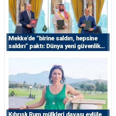
Mekke’de “birine saldırı, hepsine
saldırı” paktı: Dünya yeni güvenlik
eksenini tartışıyor
Kıbrıslı Rum mülkleri davası eylüle