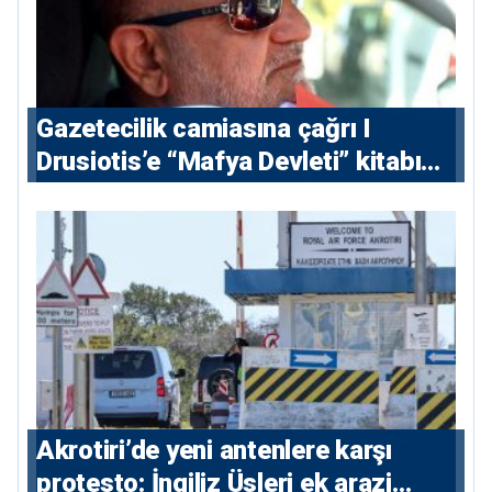
Gazetecilik camiasına çağrı I
⁠Drusiotis’e “Mafya Devleti” kitabı
nedeniyle ikinci ceza soruşturması
⁠Akrotiri’de yeni antenlere karşı
protesto: İngiliz Üsleri ek arazi