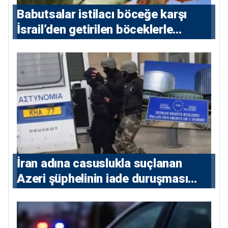
Babutsalar istilacı böceğe karşı
İsrail’den getirilen böceklerle
korunacak
İran adına casuslukla suçlanan
Azeri şüphelinin iade duruşması
ertelendi