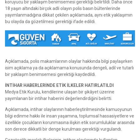
koruyucu bir yaklaşım benimsemesi gerektiği belirtildi. Daha önce
18 yaşın altındaki birçok adli olayın polis basın bültenlerinde
yayımlanmadığına dikkat çekilen açıklamada, aynı etik yaklaşımın
bu olayda da gözetilmesi gerektiği ifade edildi.
Açıklamada, polis makamlarının olaylar hakkında bilgi paylaşırken
isim açıklama ya da açıklamama konusunda dengeli, adil ve tutarlı
bir yaklaşım benimsemesi gerektiği kaydedildi.
İ
NT
İ
HAR HABERLER
İ
NDE ET
İ
K
İ
LKELER HATIRLATILDI
Medya Etik Kurulu, kendilerine ulaşan bir şikâyet üzerine
yayımlanan bir intihar haberini değerlendirdiğini belirtti.
Açıklamada, intihar olaylarının haberleştirilmesinde kamuoyunun
bilgi edinme hakkı ile insan yaşamına, toplumsal hassasiyetlere ve
özellikle çocukların korunmasına ilişkin etik sorumluluklar arasında
son derece dikkatli bir denge kurulması gerektiği vurgulandı.
Gazetecilik meslek ilkelerinin, intihar olaylarında kullanılan