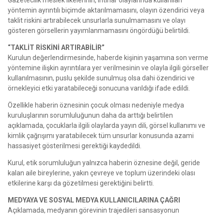
yöntemin ayrıntılı biçimde aktarılmamasını, olayın özendirici veya
taklit riskini artırabilecek unsurlarla sunulmamasını ve olayı
gösteren görsellerin yayımlanmamasını öngördüğü belirtildi.
“TAKL
İ
T R
İ
SK
İ
N
İ
ARTIRAB
İ
L
İ
R”
Kurulun değerlendirmesinde, haberde kişinin yaşamına son verme
yöntemine ilişkin ayrıntılara yer verilmesinin ve olayla ilgili görseller
kullanılmasının, puslu şekilde sunulmuş olsa dahi özendirici ve
örnekleyici etki yaratabileceği sonucuna varıldığı ifade edildi.
Özellikle haberin öznesinin çocuk olması nedeniyle medya
kuruluşlarının sorumluluğunun daha da arttığı belirtilen
açıklamada, çocuklarla ilgili olaylarda yayın dili, görsel kullanımı ve
kimlik çağrışımı yaratabilecek tüm unsurlar konusunda azami
hassasiyet gösterilmesi gerektiği kaydedildi.
Kurul, etik sorumluluğun yalnızca haberin öznesine değil, geride
kalan aile bireylerine, yakın çevreye ve toplum üzerindeki olası
etkilerine karşı da gözetilmesi gerektiğini belirtti.
MEDYAYA VE SOSYAL MEDYA KULLANICILARINA ÇA
Ğ
RI
Açıklamada, medyanın görevinin trajedileri sansasyonun