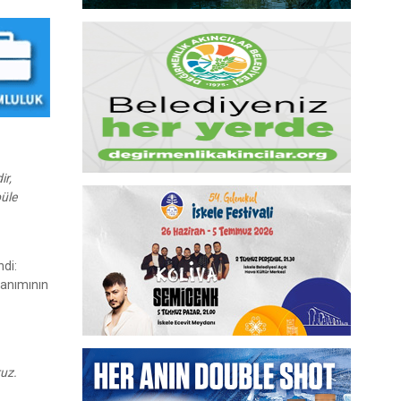
ir,
püle
ndi:
llanımının
ruz.