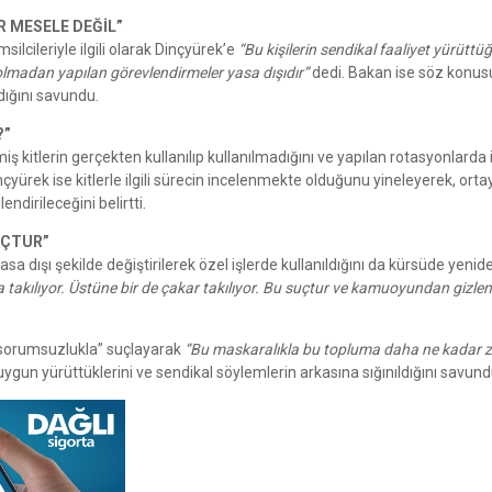
R MESELE DEĞİL”
silcileriyle ilgili olarak Dinçyürek’e
“Bu kişilerin sendikal faaliyet yürüttüğ
olmadan yapılan görevlendirmeler yasa dışıdır”
dedi. Bakan ise söz konus
dığını savundu.
?”
ş kitlerin gerçekten kullanılıp kullanılmadığını ve yapılan rotasyonlarda ilg
yürek ise kitlerle ilgili sürecin incelenmekte olduğunu yineleyerek, orta
ndirileceğini belirtti.
SUÇTUR”
yasa dışı şekilde değiştirilerek özel işlerde kullanıldığını da kürsüde yenid
 takılıyor. Üstüne bir de çakar takılıyor. Bu suçtur ve kamuoyundan gizl
i “sorumsuzlukla” suçlayarak
“Bu maskaralıkla bu topluma daha ne kadar z
ygun yürüttüklerini ve sendikal söylemlerin arkasına sığınıldığını savund