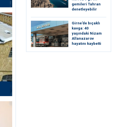
gemileri Tahran
denetleyebilir
Girne’de bıçaklı
kavga: 40
yaşındaki Nizam
Allanazarov
hayatını kaybetti