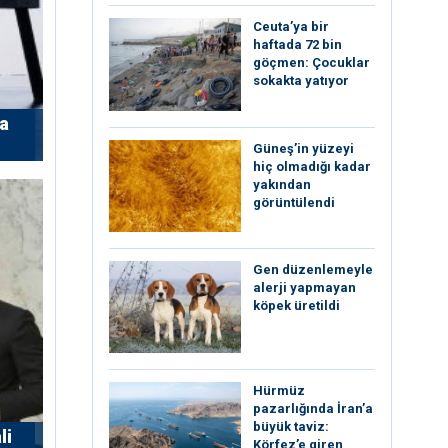
Ceuta’ya bir
haftada 72 bin
göçmen: Çocuklar
sokakta yatıyor
’a
Güneş’in yüzeyi
hiç olmadığı kadar
yakından
görüntülendi
Gen düzenlemeyle
alerji yapmayan
köpek üretildi
Hürmüz
pazarlığında İran’a
büyük taviz:
li
Körfez’e giren