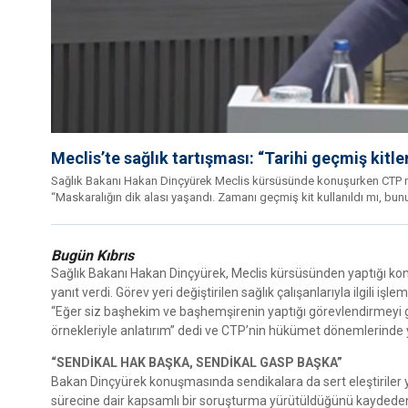
Meclis’te sağlık tartışması: “Tarihi geçmiş kitler
Sağlık Bakanı Hakan Dinçyürek Meclis kürsüsünde konuşurken CTP millet
“Maskaralığın dik alası yaşandı. Zamanı geçmiş kit kullanıldı mı, bunu
Bugün Kıbrıs
Sağlık Bakanı Hakan Dinçyürek, Meclis kürsüsünden yaptığı konu
yanıt verdi. Görev yeri değiştirilen sağlık çalışanlarıyla ilgili i
“Eğer siz başhekim ve başhemşirenin yaptığı görevlendirmeyi g
örnekleriyle anlatırım” dedi ve CTP’nin hükümet dönemlerinde ya
“SENDİKAL HAK BAŞKA, SENDİKAL GASP BAŞKA”
Bakan Dinçyürek konuşmasında sendikalara da sert eleştiriler yönel
sürecine dair kapsamlı bir soruşturma yürütüldüğünü kaydeden Di