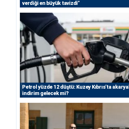
verdiği en büyük tavizdi”
Petrol yüzde 12 düştü: Kuzey Kıbrıs’ta akarya
indirim gelecek mi?