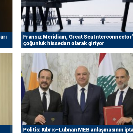
arı
Fransız Meridiam, Great Sea Interconnector
çoğunluk hissedarı olarak giriyor
Politis: Kıbrıs–Lübnan MEB anlaşmasının ipta