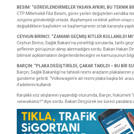
BESİM: “GÖREVLENDİRMELER YASAYA AYKIRI, BU TEKNİK Bİ
CTP Milletvekili Filiz Besim, görev yerleri değiştirilen sendika tem
sürgüne gönderildiği ortada. Başhemşire ve klinik şefinin onayı 
değişikliklerin başhekim ve başhemşirenin ortak kararıyla yapıl
CEYHUN BİRİNCİ: “ZAMANI GEÇMİŞ KİTLER KULLANILDI MI
Ceyhun Birinci, Sağlık Bakanı’na yönelttiği sorularda, tarihi geçmi
şeflerinin görüşünün alınıp alınmadığını sordu. Bakan Hakan Dinç
bilimsel açıklamaların değerlendirileceğini ve kamuoyunun bilgile
BARÇIN: “PLAKA DEĞİŞTİRİLDİ, ÇAKAR TAKILDI – BU BİR 
Barçın, Sağlık Bakanlığı’na tahsisli resmi araçların plakalarının 
gündeme getirdi. “Volkswagen’e ait resmi plaka başka bir
araca
ifadelerini kullandı.
Karşılıklı söz atışlarının yaşandığı oturumda, Barçın, hükümet
vereceksiniz?”
diye sordu. Bakan Dinçyürek ise süreci yasalara u