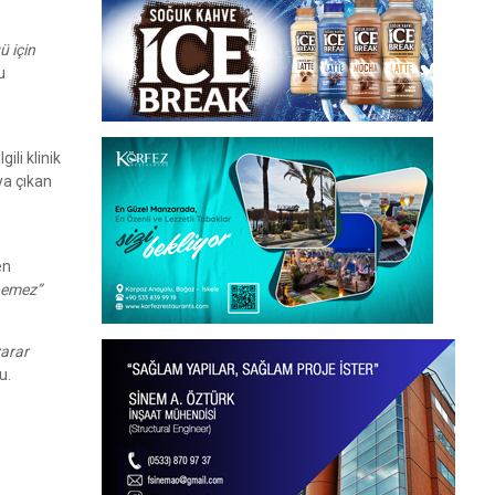
ü için
u
ili klinik
ya çıkan
en
enemez”
arar
u.