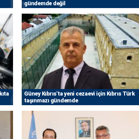
gündemde değil
kıta
Güney Kıbrıs’ta yeni cezaevi için Kıbrıs Türk
taşınmazı gündemde