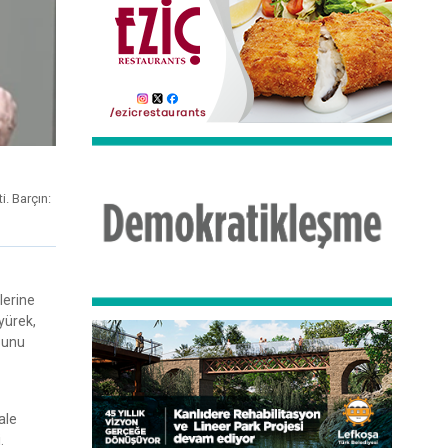
i. Barçın:
lerine
çyürek,
ğunu
ale
.