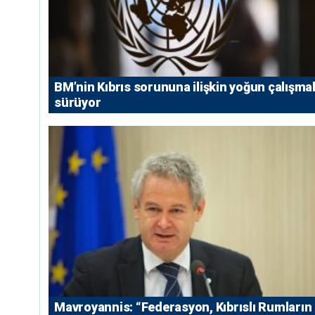
BM’nin Kıbrıs sorununa ilişkin yoğun çalışmal
sürüyor
Mavroyannis: “Federasyon, Kıbrıslı Rumların