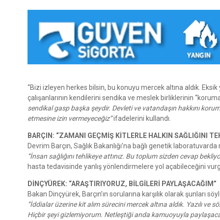
“Bizi izleyen herkes bilsin, bu konuyu mercek altına aldık. Eks
çalışanlarının kendilerini sendika ve meslek birliklerinin “korum
sendikal gasp başka şeydir. Devleti ve vatandaşın hakkını koru
etmesine izin vermeyeceğiz”
ifadelerini kullandı.
BARÇIN: “ZAMANI GEÇMİŞ KİTLERLE HALKIN SAĞLIĞINI TE
Devrim Barçın, Sağlık Bakanlığı’na bağlı genetik laboratuvarda r
“İnsan sağlığını tehlikeye attınız. Bu toplum sizden cevap bekliyor
hasta tedavisinde yanlış yönlendirmelere yol açabileceğini vurg
DİNÇYÜREK: “ARAŞTIRIYORUZ, BİLGİLERİ PAYLAŞACAĞIM”
Bakan Dinçyürek, Barçın’ın sorularına karşılık olarak şunları söyl
“İddialar üzerine kit alım sürecini mercek altına aldık. Yazılı ve 
Hiçbir şeyi gizlemiyorum. Netleştiği anda kamuoyuyla paylaşac