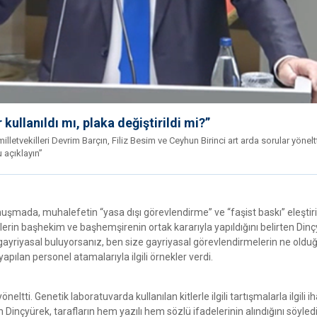
 kullanıldı mı, plaka değiştirildi mi?”
vekilleri Devrim Barçın, Filiz Besim ve Ceyhun Birinci art arda sorular yöneltt
 açıklayın”
şmada, muhalefetin “yasa dışı görevlendirme” ve “faşist baskı” eleştiri
şlemlerin başhekim ve başhemşirenin ortak kararıyla yapıldığını belirten Din
ayriyasal buluyorsanız, ben size gayriyasal görevlendirmelerin ne oldu
pılan personel atamalarıyla ilgili örnekler verdi.
tti. Genetik laboratuvarda kullanılan kitlerle ilgili tartışmalarla ilgili ih
nçyürek, tarafların hem yazılı hem sözlü ifadelerinin alındığını söyledi