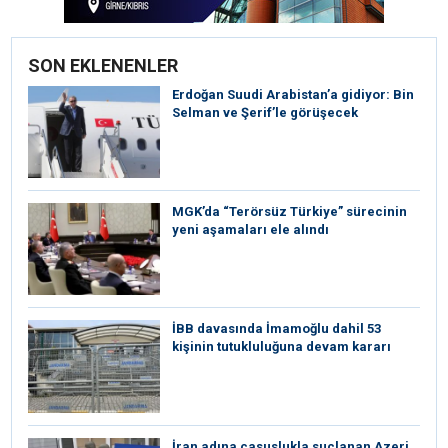
SON EKLENENLER
Erdoğan Suudi Arabistan’a gidiyor: Bin
Selman ve Şerif’le görüşecek
MGK’da “Terörsüz Türkiye” sürecinin
yeni aşamaları ele alındı
İBB davasında İmamoğlu dahil 53
kişinin tutukluluğuna devam kararı
İran adına casuslukla suçlanan Azeri