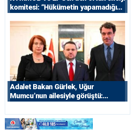
komitesi: “Hükümetin yapamadığını
yapacak”
Adalet Bakan Gürlek, Uğur
Mumcu’nun ailesiyle görüştü:
“Karanlıkta kalan bazı olaylar var,
devlet isterse her olayı ortaya
çıkarır”