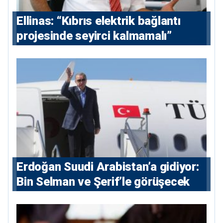
Ellinas: “Kıbrıs elektrik bağlantı
projesinde seyirci kalmamalı”
Erdoğan Suudi Arabistan’a gidiyor:
Bin Selman ve Şerif’le görüşecek