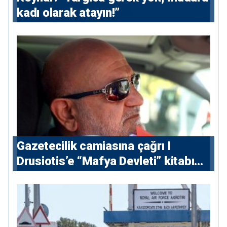
kadı olarak atayın!”
Gazetecilik camiasına çağrı I
⁠Drusiotis’e “Mafya Devleti” kitabı
nedeniyle ikinci ceza soruşturması