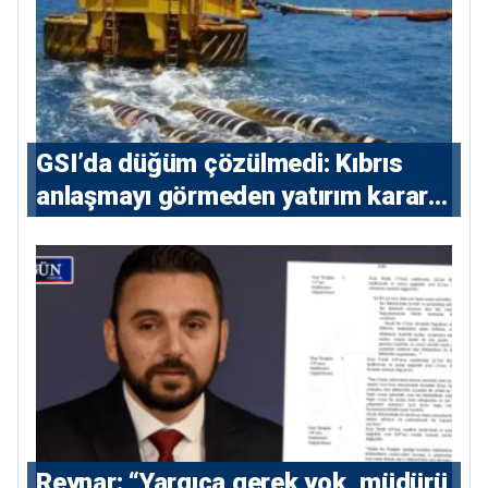
GSI’da düğüm çözülmedi: Kıbrıs
anlaşmayı görmeden yatırım kararı
vermeyecek
Reynar: “Yargıca gerek yok, müdürü