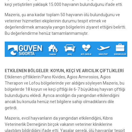
keçi yetiştirilen yaklaşık 15.000 hayvanın bulunduğunu ifade etti.
Mazeris, şu ana kadar toplam 50 hayvanın ölü bulunduğunu ve
veteriner hizmetleri ekiplerinin durumu tespit etmek ve
değerlendirmek amacıyla yangın bölgelerini ziyaret ettiğini belirtti.
Bu değerlendirme henüz tamamlanmamıştır.
ETKİLENEN BÖLGELER: KOYUN, KEÇİ VE ARICILIK ÇİFTLİKLERİ
Etkilenen çiftliklerin Pano Kivides, Agios Amvrosios, Agios
Therapon ve Lofou bölgelerinde yer aldığını söyleyen Mazeris, bu
bölgelerde 18 koyun ve keçi çiftliği ile 6-7 büyükbaş hayvan çiftliği
bulunduğunu ekledi. Ayrıca arıcılığın da yangından etkilendiğini
ancak bu konuda henüz net bilgilere sahip olmadıklarını dile
getirdi.
Mazeris, evcil hayvanların da yangından etkilendiğini, Kıbrıs
Veterinerlik Derneğinin birçok vakanın veteriner kliniklerine
ulaştığını bildirdiğini ifade etti. Yasalar gereği, ölü hayvanlar tespit