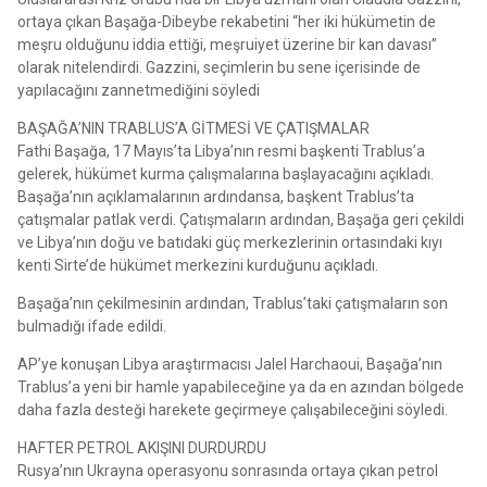
ortaya çıkan Başağa-Dibeybe rekabetini “her iki hükümetin de
meşru olduğunu iddia ettiği, meşruiyet üzerine bir kan davası”
olarak nitelendirdi. Gazzini, seçimlerin bu sene içerisinde de
yapılacağını zannetmediğini söyledi
BAŞAĞA’NIN TRABLUS’A GİTMESİ VE ÇATIŞMALAR
Fathi Başağa, 17 Mayıs’ta Libya’nın resmi başkenti Trablus’a
gelerek, hükümet kurma çalışmalarına başlayacağını açıkladı.
Başağa’nın açıklamalarının ardındansa, başkent Trablus’ta
çatışmalar patlak verdi. Çatışmaların ardından, Başağa geri çekildi
ve Libya’nın doğu ve batıdaki güç merkezlerinin ortasındaki kıyı
kenti Sirte’de hükümet merkezini kurduğunu açıkladı.
Başağa’nın çekilmesinin ardından, Trablus’taki çatışmaların son
bulmadığı ifade edildi.
AP’ye konuşan Libya araştırmacısı Jalel Harchaoui, Başağa’nın
Trablus’a yeni bir hamle yapabileceğine ya da en azından bölgede
daha fazla desteği harekete geçirmeye çalışabileceğini söyledi.
HAFTER PETROL AKIŞINI DURDURDU
Rusya’nın Ukrayna operasyonu sonrasında ortaya çıkan petrol