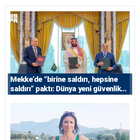
Mekke’de “birine saldırı, hepsine
saldırı” paktı: Dünya yeni güvenlik
eksenini tartışıyor