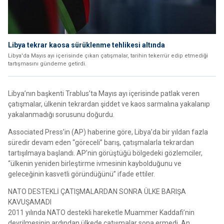
Libya tekrar kaosa sürüklenme tehlikesi altında
Libya'da Mayıs ayı içerisinde çıkan çatışmalar, tarihin tekerrür edip etmediği
tartışmasını gündeme getirdi.
Libya’nın başkenti Trablus’ta Mayıs ayı içerisinde patlak veren
çatışmalar, ülkenin tekrardan şiddet ve kaos sarmalına yakalanıp
yakalanmadığı sorusunu doğurdu.
Associated Press’in (AP) haberine göre, Libya’da bir yıldan fazla
süredir devam eden “göreceli” barış, çatışmalarla tekrardan
tartışılmaya başlandı. AP’nin görüştüğü bölgedeki gözlemciler,
“ülkenin yeniden birleştirme ivmesinin kaybolduğunu ve
geleceğinin kasvetli göründüğünü” ifade ettiler.
NATO DESTEKLİ ÇATIŞMALARDAN SONRA ÜLKE BARIŞA
KAVUŞAMADI
2011 yılında NATO destekli hareketle Muammer Kaddafi’nin
devrilmesinin ardından ülkede çatışmalar sona ermedi. An