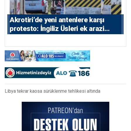
⁠Akrotiri’de yeni antenlere karşı
protesto: İngiliz Üsleri ek arazi
istiyor
Libya tekrar kaosa sürüklenme tehlikesi altında