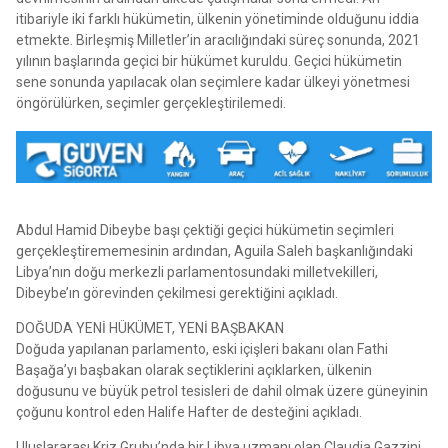
itibariyle iki farklı hükümetin, ülkenin yönetiminde olduğunu iddia
etmekte. Birleşmiş Milletler’in aracılığındaki süreç sonunda, 2021
yılının başlarında geçici bir hükümet kuruldu. Geçici hükümetin
sene sonunda yapılacak olan seçimlere kadar ülkeyi yönetmesi
öngörülürken, seçimler gerçekleştirilemedi.
Abdul Hamid Dibeybe başı çektiği geçici hükümetin seçimleri
gerçekleştirememesinin ardından, Aguila Saleh başkanlığındaki
Libya’nın doğu merkezli parlamentosundaki milletvekilleri,
Dibeybe’ın görevinden çekilmesi gerektiğini açıkladı.
DOĞUDA YENİ HÜKÜMET, YENİ BAŞBAKAN
Doğuda yapılanan parlamento, eski içişleri bakanı olan Fathi
Başağa’yı başbakan olarak seçtiklerini açıklarken, ülkenin
doğusunu ve büyük petrol tesisleri de dahil olmak üzere güneyinin
çoğunu kontrol eden Halife Hafter de desteğini açıkladı.
Uluslararası Kriz Grubu’nda bir Libya uzmanı olan Claudia Gazzini,