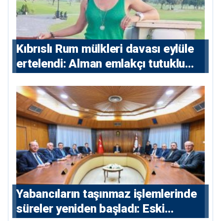
Kıbrıslı Rum mülkleri davası eylüle
ertelendi: Alman emlakçı tutuklu
kalacak
Yabancıların taşınmaz işlemlerinde
süreler yeniden başladı: Eski