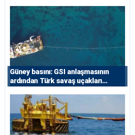
sözleşmelere 6, teslim edilen
konutlara 36 ay
Güney basını: ⁠GSI anlaşmasının
ardından Türk savaş uçakları
yeniden Ege’de