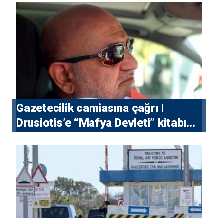
Gazetecilik camiasına çağrı I
⁠Drusiotis’e “Mafya Devleti” kitabı
nedeniyle ikinci ceza soruşturması