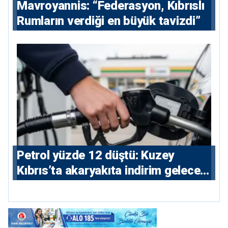
Mavroyannis: “Federasyon, Kıbrıslı
Rumların verdiği en büyük tavizdi”
Petrol yüzde 12 düştü: Kuzey
Kıbrıs’ta akaryakıta indirim gelecek
mi?