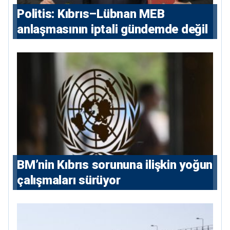
Politis: Kıbrıs–Lübnan MEB
anlaşmasının iptali gündemde değil
BM’nin Kıbrıs sorununa ilişkin yoğun
çalışmaları sürüyor