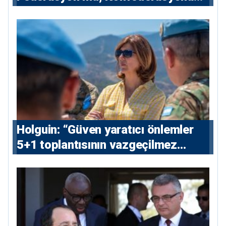
Açılan Kapı mı?
⁠Holguin: “Güven yaratıcı önlemler
5+1 toplantısının vazgeçilmez
koşulu”