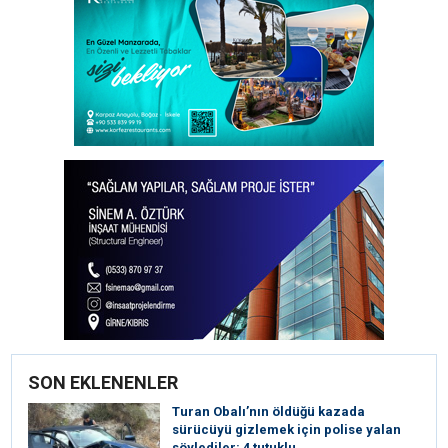
SON EKLENENLER
Turan Obalı’nın öldüğü kazada
sürücüyü gizlemek için polise yalan
söylediler: 4 tutuklu