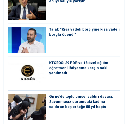
en iyi haliyle yarışır”
Talat: “Kısa vadeli borç yine kısa vadeli
borçla ödendi”
KTOEÖS: 29 PDR ve 18 özel eğitim
öğretmeni ihtiyacına karşın nakil
yapılmadı
Girne’de toplu cinsel saldırı davası:
Savunmasız durumdaki kadına
saldıran beş erkeğe 55 yıl hapis