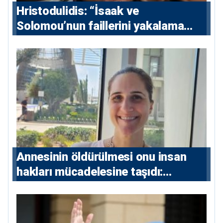
Hristodulidis: “İsaak ve
Solomou’nun faillerini yakalama
çabaları yoğunlaştırılacak; 13 ulusal
ve 5 uluslararası tutuklama emri
çıkarıldı”
Annesinin öldürülmesi onu insan
hakları mücadelesine taşıdı:
Milletvekili Diana Konstantinidis’in
hikayesi