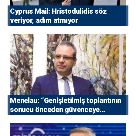
⁠Cyprus Mail: Hristodulidis söz
veriyor, adım atmıyor
Menelau: “Genişletilmiş toplantının
sonucu önceden güvenceye
alınmalı”