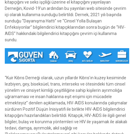
kitapçığını ve seks işçiliği üzerine el kitapçığını yayınlayan
Derneğin, Kovid-19’un ardından bu yayınları web sitesinde çevrim
içi olarak kullanıma sunduğu belirtildi. Dernek, 2021 yılı başında
sunduğu “Dayanışma Hattı” ve “Cinsel Yolla Bulaşan
Enfeksiyonlar” bilgilendirici kitapçıklarından sonra bugün de “HIV-
AIDS” hakkındaki bilgilendirici kitapçığını çevrim içi kullanıma
sundu.
“Kuir Kıbrıs Derneği olarak, uzun yıllardır Kıbrıs’ın kuzey kesiminde
lezbiyen, gey, biseksüel, trans, interseks ve ötesindeki tüm cinsel
yönelim ve cinsiyet kimliği çeşitliliğine sahip kişilerin ayrımcılığa
uğramaması ve insan haklarına eşit erişimi için mücadele
etmekteyiz” denilen açıklamada, HIV-AIDS konularında çalışmalar
sürdüren Pozitif Düşün İnisiyatifi ile birlikte HIV-AIDS bilgilendirici
kitapçığını hazırlandıkları belirtildi. Kitapçık, HIV-AIDS ile ilgili genel
bilgiler, bulaş ve korunma yöntemleri ve HIV ile yaşamak ile alakalı
tedavi, damga, ayrımcılık, akıl sağlığı ve