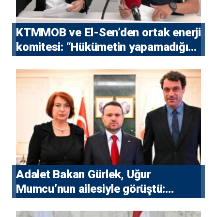
KTMMOB ve El-Sen’den ortak enerji
komitesi: “Hükümetin yapamadığını
yapacak”
Adalet Bakan Gürlek, Uğur
Mumcu’nun ailesiyle görüştü:
“Karanlıkta kalan bazı olaylar var,