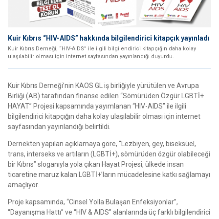
Kuir Kıbrıs “HIV-AIDS” hakkında bilgilendirici kitapçık yayınladı
Kuir Kıbrıs Derneği, “HIV-AIDS” ile ilgili bilgilendirici kitapçığın daha kolay
ulaşılabilir olması için internet sayfasından yayınlandığı duyurdu.
Kuir Kıbrıs Derneği’nin KAOS GL iş birliğiyle yürütülen ve Avrupa
Birliği (AB) tarafından finanse edilen “Sömürüden Özgür LGBTİ+
HAYAT” Projesi kapsamında yayımlanan “HIV-AIDS” ile ilgili
bilgilendirici kitapçığın daha kolay ulaşılabilir olması için internet
sayfasından yayınlandığı belirtildi.
Dernekten yapılan açıklamaya göre, “Lezbiyen, gey, biseksüel,
trans, interseks ve artıların (LGBTİ+), sömürüden özgür olabileceği
bir Kıbrıs” sloganıyla yola çıkan Hayat Projesi, ülkede insan
ticaretine maruz kalan LGBTİ+’ların mücadelesine katkı sağlamayı
amaçlıyor.
Proje kapsamında, “Cinsel Yolla Bulaşan Enfeksiyonlar”,
“Dayanışma Hattı” ve “HIV & AIDS” alanlarında üç farklı bilgilendirici