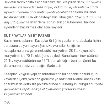
Devletin tarım politikasındaki belirsizliği eleştiren Şemi,
“Bize yılda
ne kadar ete ne kadar süte ihtiyaç olduğunu açıklasınlar ki biz de
üyelerimize buna göre üretim yaptırabilelim”
ifadelerini kullandı.
Açıklanan 200 TL’lik ek desteğin küçükbaşçıları
“dilenci durumuna
düşürdüğünü”
belirten Şemi, sorunların çözülmemesi halinde
eylemlerin kaçınılmaz olacağını söyledi.
SÜT FİYATLARI VE ET PAZARI
Basın mensuplarının Kasaplar Birliği ile yapılan mutabakata ilişkin
sorusunu da yanıtlayan Şemi, Hayvancılar Birliği’nin
hesaplamalarına göre inek sütü maliyetinin 28 TL, koyun sütü
maliyetinin ise 70 TL olduğunu söyledi. Buna karşın inek sütünün
21 TL, koyun sütünün ise 45 TL’den alındığını belirten Şemi, bu
durumun üreticiyi zorladığını ifade etti.
Kasaplar Birliği ile yapılan mutabakatın bu nedenle bozulduğunu
kaydeden Şemi, yeniden görüşmeye hazır olduklarını, ancak kalıcı
çözümün devletin süt politikalarında bulunduğunu vurguladı.
“Süte
gerekli artış yapılmadıkça et fiyatlarının yüksek kalması
kaçınılmazdır”
dedi.
TAK