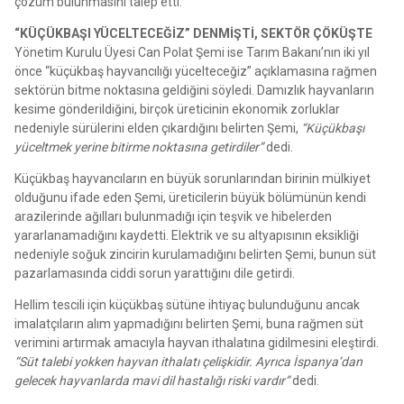
çözüm bulunmasını talep etti.
“KÜÇÜKBAŞI YÜCELTECEĞİZ” DENMİŞTİ, SEKTÖR ÇÖKÜŞTE
Yönetim Kurulu Üyesi Can Polat Şemi ise Tarım Bakanı’nın iki yıl
önce “küçükbaş hayvancılığı yücelteceğiz” açıklamasına rağmen
sektörün bitme noktasına geldiğini söyledi. Damızlık hayvanların
kesime gönderildiğini, birçok üreticinin ekonomik zorluklar
nedeniyle sürülerini elden çıkardığını belirten Şemi,
“Küçükbaşı
yüceltmek yerine bitirme noktasına getirdiler”
dedi.
Küçükbaş hayvancıların en büyük sorunlarından birinin mülkiyet
olduğunu ifade eden Şemi, üreticilerin büyük bölümünün kendi
arazilerinde ağılları bulunmadığı için teşvik ve hibelerden
yararlanamadığını kaydetti. Elektrik ve su altyapısının eksikliği
nedeniyle soğuk zincirin kurulamadığını belirten Şemi, bunun süt
pazarlamasında ciddi sorun yarattığını dile getirdi.
Hellim tescili için küçükbaş sütüne ihtiyaç bulunduğunu ancak
imalatçıların alım yapmadığını belirten Şemi, buna rağmen süt
verimini artırmak amacıyla hayvan ithalatına gidilmesini eleştirdi.
“Süt talebi yokken hayvan ithalatı çelişkidir. Ayrıca İspanya’dan
gelecek hayvanlarda mavi dil hastalığı riski vardır”
dedi.