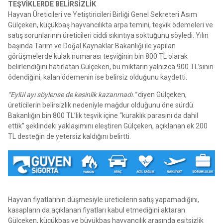
TEŞVİKLERDE BELİRSİZLİK
Hayvan Üreticileri ve Yetiştiricileri Birliği Genel Sekreteri Asım
Gülçeken, küçükbaş hayvancılıkta arpa temini, teşvik ödemeleri ve
satış sorunlarının üreticileri ciddi sıkıntıya soktuğunu söyledi. Yılın
başında Tarım ve Doğal Kaynaklar Bakanlığı ile yapılan
görüşmelerde kulak numarası teşviğinin bin 800 TL olarak
belirlendiğini hatırlatan Gülçeken, bu miktarın yalnızca 900 TL’sinin
ödendiğini, kalan ödemenin ise belirsiz olduğunu kaydetti.
“Eylül ayı söylense de kesinlik kazanmadı.”
diyen Gülçeken,
üreticilerin belirsizlik nedeniyle mağdur olduğunu öne sürdü.
Bakanlığın bin 800 TL’lik teşvik içine “kuraklık parasını da dahil
ettik” şeklindeki yaklaşımını eleştiren Gülçeken, açıklanan ek 200
TL desteğin de yetersiz kaldığını belirtti.
Hayvan fiyatlarının düşmesiyle üreticilerin satış yapamadığını,
kasapların da açıklanan fiyatları kabul etmediğini aktaran
Gülçeken, küçükbaş ve büyükbaş hayvancılık arasında eşitsizlik