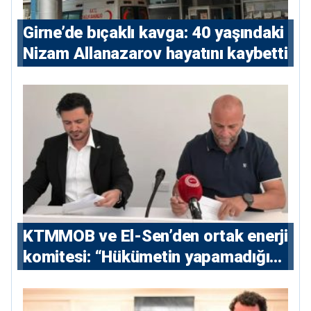
Girne’de bıçaklı kavga: 40 yaşındaki
Nizam Allanazarov hayatını kaybetti
KTMMOB ve El-Sen’den ortak enerji
komitesi: “Hükümetin yapamadığını
yapacak”