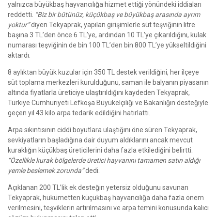
yalnızca büyükbaş hayvancılığa hizmet ettiği yönündeki iddiaları
reddetti.
“Biz bir bütünüz, küçükbaş ve büyükbaş arasında ayrım
yoktur”
diyen Tekyaprak, yapılan girişimlerle süt teşviğinin litre
başına 3 TL’den önce 6 TL’ye, ardından 10 TL’ye çıkarıldığını, kulak
numarası teşviğinin de bin 100 TL’den bin 800 TL’ye yükseltildiğini
aktardı.
8 aylıktan büyük kuzular için 350 TL destek verildiğini, her ilçeye
süt toplama merkezleri kurulduğunu, saman ile balyanın piyasanın
altında fiyatlarla üreticiye ulaştırıldığını kaydeden Tekyaprak,
Türkiye Cumhuriyeti Lefkoşa Büyükelçiliği ve Bakanlığın desteğiyle
geçen yıl 43 kilo arpa tedarik edildiğini hatırlattı.
Arpa sıkıntısının ciddi boyutlara ulaştığını öne süren Tekyaprak,
sevkiyatların başladığına dair duyum aldıklarını ancak mevcut
kuraklığın küçükbaş üreticilerini daha fazla etkilediğini belirtti.
“Özellikle kurak bölgelerde üretici hayvanını tamamen satın aldığı
yemle beslemek zorunda”
dedi.
Açıklanan 200 TL’lik ek desteğin yetersiz olduğunu savunan
Tekyaprak, hükümetten küçükbaş hayvancılığa daha fazla önem
verilmesini, teşviklerin artırılmasını ve arpa temini konusunda kalıcı