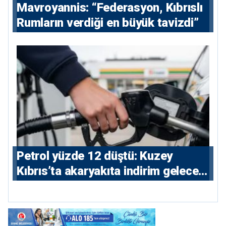
Mavroyannis: “Federasyon, Kıbrıslı
Rumların verdiği en büyük tavizdi”
Petrol yüzde 12 düştü: Kuzey
Kıbrıs’ta akaryakıta indirim gelecek
mi?