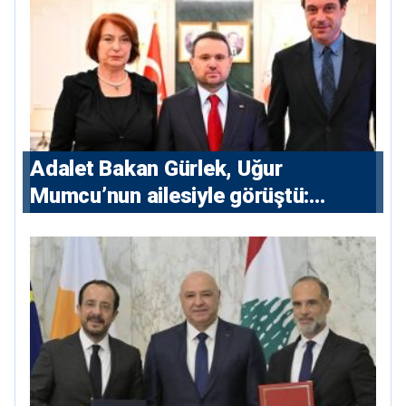
Adalet Bakan Gürlek, Uğur
Mumcu’nun ailesiyle görüştü:
“Karanlıkta kalan bazı olaylar var,
devlet isterse her olayı ortaya
çıkarır”