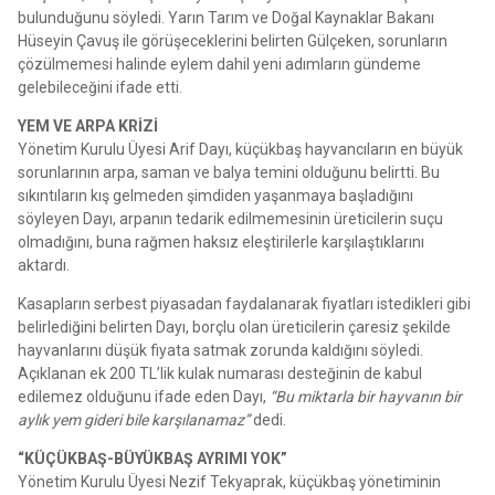
bulunduğunu söyledi. Yarın Tarım ve Doğal Kaynaklar Bakanı
Hüseyin Çavuş ile görüşeceklerini belirten Gülçeken, sorunların
çözülmemesi halinde eylem dahil yeni adımların gündeme
gelebileceğini ifade etti.
YEM VE ARPA KRİZİ
Yönetim Kurulu Üyesi Arif Dayı, küçükbaş hayvancıların en büyük
sorunlarının arpa, saman ve balya temini olduğunu belirtti. Bu
sıkıntıların kış gelmeden şimdiden yaşanmaya başladığını
söyleyen Dayı, arpanın tedarik edilmemesinin üreticilerin suçu
olmadığını, buna rağmen haksız eleştirilerle karşılaştıklarını
aktardı.
Kasapların serbest piyasadan faydalanarak fiyatları istedikleri gibi
belirlediğini belirten Dayı, borçlu olan üreticilerin çaresiz şekilde
hayvanlarını düşük fiyata satmak zorunda kaldığını söyledi.
Açıklanan ek 200 TL’lik kulak numarası desteğinin de kabul
edilemez olduğunu ifade eden Dayı,
“Bu miktarla bir hayvanın bir
aylık yem gideri bile karşılanamaz”
dedi.
“KÜÇÜKBAŞ-BÜYÜKBAŞ AYRIMI YOK”
Yönetim Kurulu Üyesi Nezif Tekyaprak, küçükbaş yönetiminin