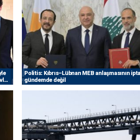
yle
Politis: Kıbrıs–Lübnan MEB anlaşmasının ipta
vlet
gündemde değil