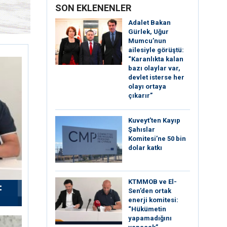
SON EKLENENLER
Adalet Bakan
Gürlek, Uğur
Mumcu’nun
ailesiyle görüştü:
“Karanlıkta kalan
bazı olaylar var,
devlet isterse her
olayı ortaya
çıkarır”
Kuveyt’ten Kayıp
Şahıslar
Komitesi’ne 50 bin
dolar katkı
KTMMOB ve El-
:
Sen’den ortak
enerji komitesi:
“Hükümetin
yapamadığını