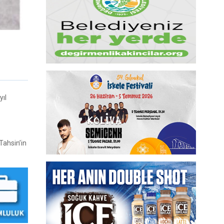
yıl
Tahsin’in