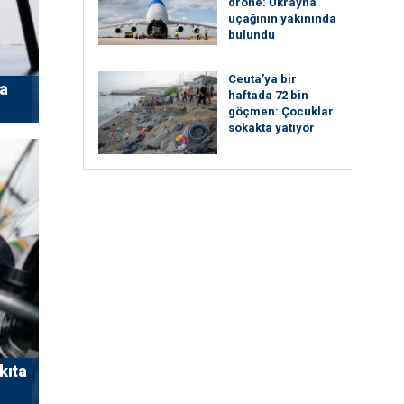
drone: Ukrayna
uçağının yakınında
bulundu
Ceuta’ya bir
’a
haftada 72 bin
göçmen: Çocuklar
sokakta yatıyor
kıta