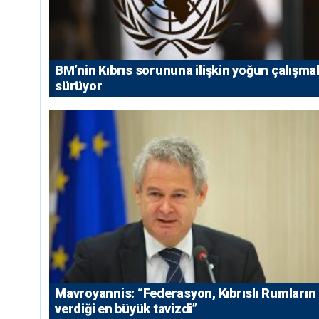
BM’nin Kıbrıs sorununa ilişkin yoğun çalışmal
sürüyor
Mavroyannis: “Federasyon, Kıbrıslı Rumların
verdiği en büyük tavizdi”