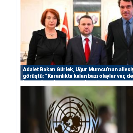
Adalet Bakan Gürlek, Uğur Mumcu’nun ailesi
görüştü: “Karanlıkta kalan bazı olaylar var, de
isterse her olayı ortaya çıkarır”