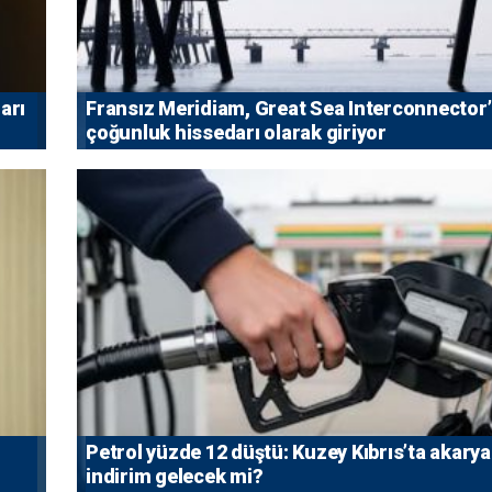
arı
Fransız Meridiam, Great Sea Interconnector
çoğunluk hissedarı olarak giriyor
Petrol yüzde 12 düştü: Kuzey Kıbrıs’ta akarya
indirim gelecek mi?