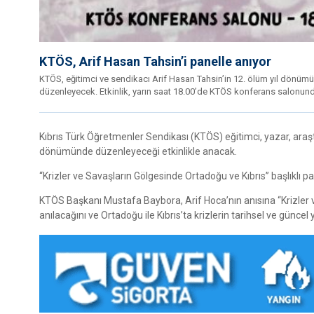
KTÖS, Arif Hasan Tahsin’i panelle anıyor
KTÖS, eğitimci ve sendikacı Arif Hasan Tahsin’in 12. ölüm yıl dönümün
düzenleyecek. Etkinlik, yarın saat 18.00’de KTÖS konferans salonun
Kıbrıs Türk Öğretmenler Sendikası (KTÖS) eğitimci, yazar, araştı
dönümünde düzenleyeceği etkinlikle anacak.
“Krizler ve Savaşların Gölgesinde Ortadoğu ve Kıbrıs” başlıklı
KTÖS Başkanı Mustafa Baybora, Arif Hoca’nın anısına “Krizler ve
anılacağını ve Ortadoğu ile Kıbrıs’ta krizlerin tarihsel ve güncel 