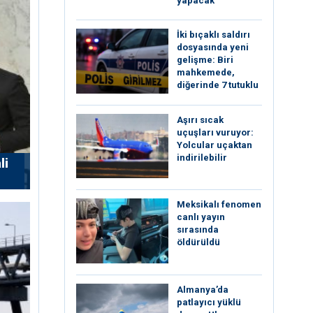
yapacak”
İki bıçaklı saldırı
dosyasında yeni
gelişme: Biri
mahkemede,
diğerinde 7 tutuklu
Aşırı sıcak
uçuşları vuruyor:
Yolcular uçaktan
indirilebilir
li
Meksikalı fenomen
canlı yayın
sırasında
öldürüldü
Almanya’da
patlayıcı yüklü