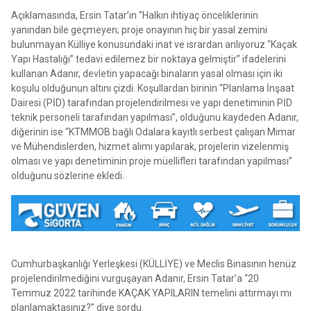
Açıklamasında, Ersin Tatar’ın “Halkın ihtiyaç önceliklerinin
yanından bile geçmeyen; proje onayının hiç bir yasal zemini
bulunmayan Külliye konusundaki inat ve ısrardan anlıyoruz “Kaçak
Yapı Hastalığı” tedavi edilemez bir noktaya gelmiştir” ifadelerini
kullanan Adanır, devletin yapacağı binaların yasal olması için iki
koşulu olduğunun altını çizdi. Koşullardan birinin “Planlama İnşaat
Dairesi (PİD) tarafından projelendirilmesi ve yapı denetiminin PİD
teknik personeli tarafından yapılması”, olduğunu kaydeden Adanır,
diğerinin ise “KTMMOB bağlı Odalara kayıtlı serbest çalışan Mimar
ve Mühendislerden, hizmet alımı yapılarak, projelerin vizelenmiş
olması ve yapı denetiminin proje müellifleri tarafından yapılması”
olduğunu sözlerine ekledi.
Cumhurbaşkanlığı Yerleşkesi (KÜLLİYE) ve Meclis Binasının henüz
projelendirilmediğini vurguşayan Adanır, Ersin Tatar’a “20
Temmuz 2022 tarihinde KAÇAK YAPILARIN temelini attırmayı mı
planlamaktasınız?” diye sordu.