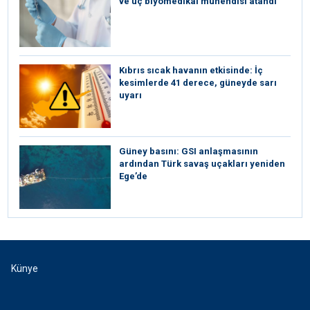
ve üç biyomedikal mühendisi atandı
Kıbrıs sıcak havanın etkisinde: İç
kesimlerde 41 derece, güneyde sarı
uyarı
Güney basını: ⁠GSI anlaşmasının
ardından Türk savaş uçakları yeniden
Ege’de
Künye