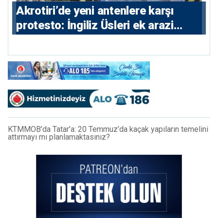
⁠Akrotiri’de yeni antenlere karşı
protesto: İngiliz Üsleri ek arazi
istiyor
KTMMOB’da Tatar’a: 20 Temmuz’da kaçak yapıların temelini
attırmayı mı planlamaktasınız?