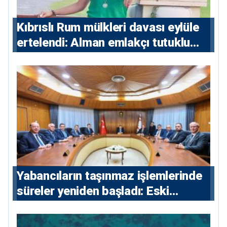
Kıbrıslı Rum mülkleri davası eylüle
ertelendi: Alman emlakçı tutuklu
kalacak
Yabancıların taşınmaz işlemlerinde
süreler yeniden başladı: Eski
sözleşmelere 6, teslim edilen
konutlara 36 ay