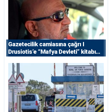
Gazetecilik camiasına çağrı I
⁠Drusiotis’e “Mafya Devleti” kitabı
nedeniyle ikinci ceza soruşturması