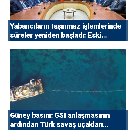
Yabancıların taşınmaz işlemlerinde
süreler yeniden başladı: Eski
sözleşmelere 6, teslim edilen
konutlara 36 ay
Güney basını: ⁠GSI anlaşmasının
ardından Türk savaş uçakları
yeniden Ege’de