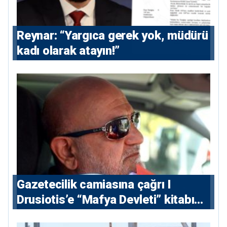
Reynar: “Yargıca gerek yok, müdürü
kadı olarak atayın!”
Gazetecilik camiasına çağrı I
⁠Drusiotis’e “Mafya Devleti” kitabı
nedeniyle ikinci ceza soruşturması