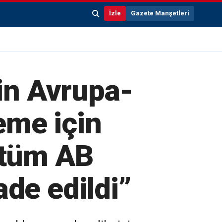
İzle
Gazete Manşetleri
in Avrupa-
leme için
, tüm AB
ade edildi”