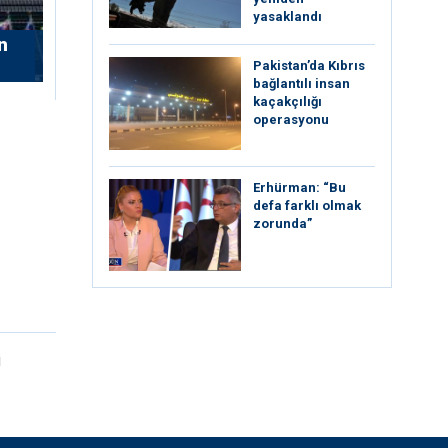
yasaklandı
n
Pakistan’da Kıbrıs
bağlantılı insan
kaçakçılığı
operasyonu
Erhürman: “Bu
defa farklı olmak
zorunda”
i