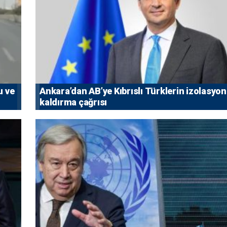
u ve
Ankara’dan AB’ye Kıbrıslı Türklerin izolasyo
kaldırma çağrısı