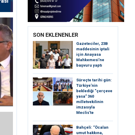
rası
SON EKLENENLER
Gazeteciler, 23B
maddesinin iptali
için Anayasa
Mahkemesi’ne
başvuru yaptı
Süreçte tarihi gün:
Türkiye’nin
beklediği “çerçeve
yasa” 360
milletvekilinin
imzasıyla
Meclis’te
Bahçeli: “Öcalan
umut hakkına,