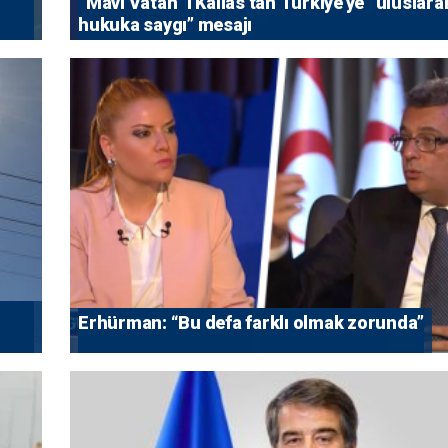
“Mavi Vatan” I Kallas’tan Türkiye’ye “uluslara
hukuka saygı” mesajı
Erhürman: “Bu defa farklı olmak zorunda”