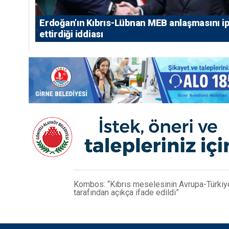
Erdoğan’ın Kıbrıs-Lübnan MEB anlaşmasını ip
ettirdiği iddiası
Kombos: “Kıbrıs meselesinin Avrupa-Türkiye i
tarafından açıkça ifade edildi”