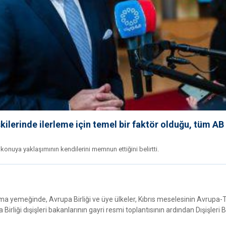
ilerinde ilerleme için temel bir faktör olduğu, tüm AB 
onuya yaklaşımının kendilerini memnun ettiğini belirtti.
ışma yemeğinde, Avrupa Birliği ve üye ülkeler, Kıbrıs meselesinin Avrupa-
a Birliği dışişleri bakanlarının gayri resmi toplantısının ardından Dışişleri 