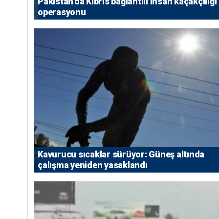
Pakistan’da Kıbrıs bağlantılı insan kaçakçılığı
operasyonu
Kavurucu sıcaklar sürüyor: Güneş altında
çalışma yeniden yasaklandı