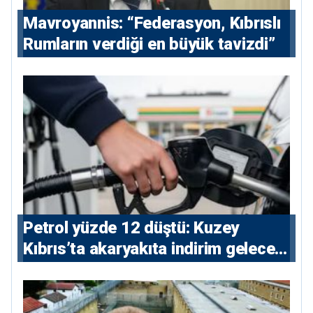
Mavroyannis: “Federasyon, Kıbrıslı
Rumların verdiği en büyük tavizdi”
Petrol yüzde 12 düştü: Kuzey
Kıbrıs’ta akaryakıta indirim gelecek
mi?