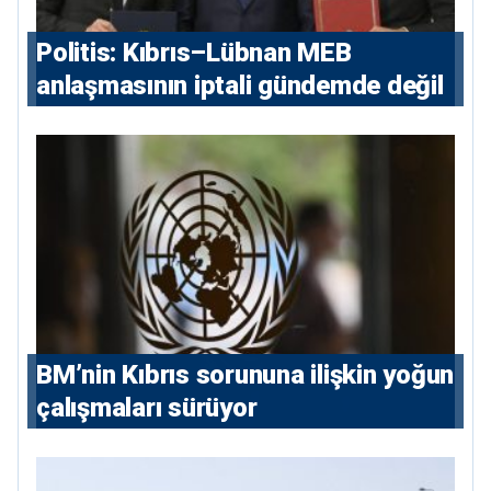
Politis: Kıbrıs–Lübnan MEB
anlaşmasının iptali gündemde değil
BM’nin Kıbrıs sorununa ilişkin yoğun
çalışmaları sürüyor