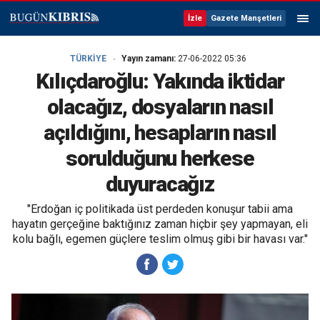
İzle
Gazete Manşetleri
TÜRKİYE
Yayın zamanı:
27-06-2022 05:36
Kılıçdaroğlu: Yakında iktidar
olacağız, dosyaların nasıl
açıldığını, hesapların nasıl
sorulduğunu herkese
duyuracağız
"Erdoğan iç politikada üst perdeden konuşur tabii ama
hayatın gerçeğine baktığınız zaman hiçbir şey yapmayan, eli
kolu bağlı, egemen güçlere teslim olmuş gibi bir havası var."