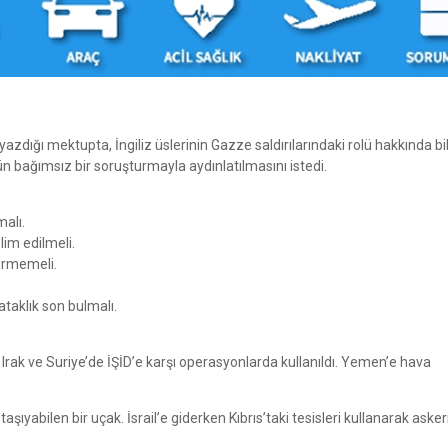
azdığı mektupta, İngiliz üslerinin Gazze saldırılarındaki rolü hakkında bil
lünün bağımsız bir soruşturmayla aydınlatılmasını istedi.
malı.
im edilmeli.
vermemeli.
ataklık son bulmalı.
rak ve Suriye’de İŞİD’e karşı operasyonlarda kullanıldı. Yemen’e hava
şıyabilen bir uçak. İsrail’e giderken Kıbrıs’taki tesisleri kullanarak aske