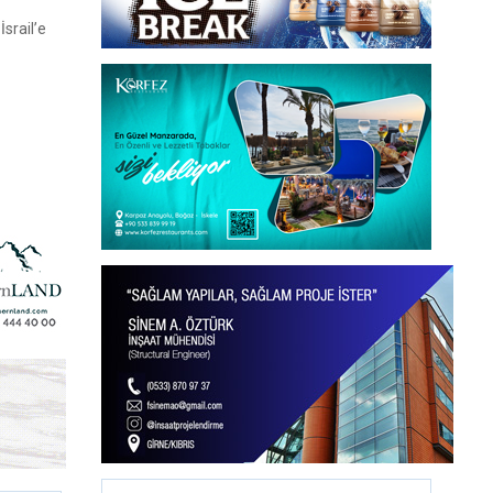
srail’e