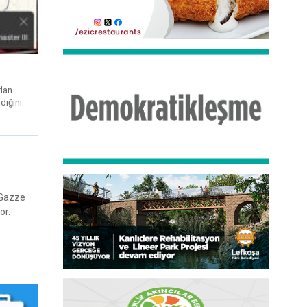
adan
dığını
n Gazze
or.