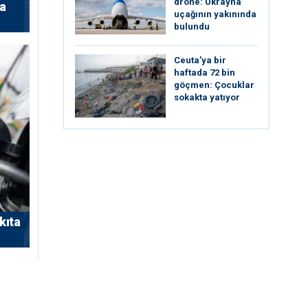
drone: Ukrayna
’a
uçağının yakınında
bulundu
Ceuta’ya bir
haftada 72 bin
göçmen: Çocuklar
sokakta yatıyor
kıta