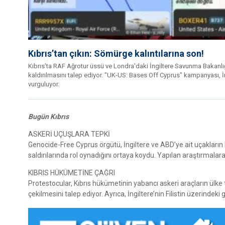
Kıbrıs’tan çıkın: Sömürge kalıntılarına son!
Kıbrıs’ta RAF Ağrotur üssü ve Londra'daki İngiltere Savunma Bakanlığ
kaldırılmasını talep ediyor. "UK-US: Bases Off Cyprus" kampanyası, İn
vurguluyor.
Bugün Kıbrıs
ASKERİ UÇUŞLARA TEPKİ
Genocide-Free Cyprus örgütü, İngiltere ve ABD’ye ait uçakların Kı
saldırılarında rol oynadığını ortaya koydu. Yapılan araştırmalara
KIBRIS HÜKÜMETİNE ÇAĞRI
Protestocular, Kıbrıs hükümetinin yabancı askeri araçların ülke 
çekilmesini talep ediyor. Ayrıca, İngiltere’nin Filistin üzerinde