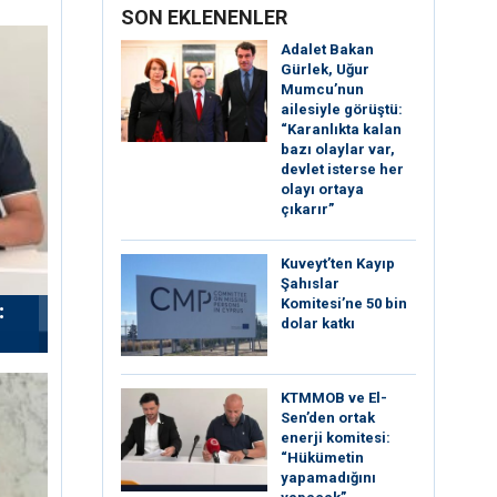
SON EKLENENLER
Adalet Bakan
Gürlek, Uğur
Mumcu’nun
ailesiyle görüştü:
“Karanlıkta kalan
bazı olaylar var,
devlet isterse her
olayı ortaya
çıkarır”
Kuveyt’ten Kayıp
Şahıslar
Komitesi’ne 50 bin
:
dolar katkı
KTMMOB ve El-
Sen’den ortak
enerji komitesi:
“Hükümetin
yapamadığını