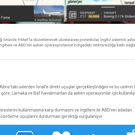
ı önünde 9 Mart’ta düzenlenecek uluslararası protestolar, İngiliz üslerinin ad
giltere ve ABD'nin askeri operasyonlarının bölgedeki istikrarsızlığa katkı sağla
brıs’taki üslerden İsrail’e direkt uçuşlar gerçekleştirdiğini ve bu üsleri
 göre, Larnaka ve Baf havalimanları da askeri operasyonlar için kullanılıy
tesislerini kullanmasına karşı durmasını ve İngiltere ile ABD’nin adadan
ki gözetleme uçuşlarını durdurması gerektiği vurgulanıyor.