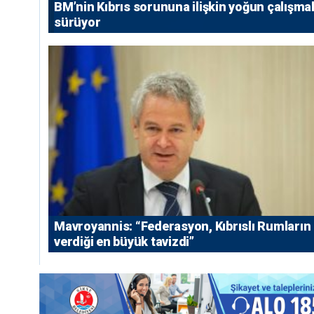
BM’nin Kıbrıs sorununa ilişkin yoğun çalışmal
sürüyor
Mavroyannis: “Federasyon, Kıbrıslı Rumların
verdiği en büyük tavizdi”