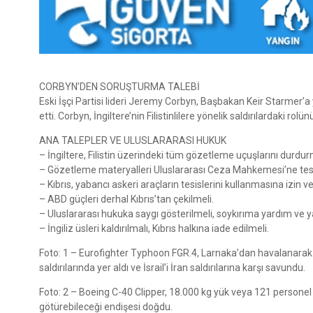
CORBYN’DEN SORUŞTURMA TALEBİ
Eski İşçi Partisi lideri Jeremy Corbyn, Başbakan Keir Starmer’a y
etti. Corbyn, İngiltere’nin Filistinlilere yönelik saldırılardaki ro
ANA TALEPLER VE ULUSLARARASI HUKUK
– İngiltere, Filistin üzerindeki tüm gözetleme uçuşlarını durdur
– Gözetleme materyalleri Uluslararası Ceza Mahkemesi’ne tesl
– Kıbrıs, yabancı askeri araçların tesislerini kullanmasına izin 
– ABD güçleri derhal Kıbrıs’tan çekilmeli.
– Uluslararası hukuka saygı gösterilmeli, soykırıma yardım ve y
– İngiliz üsleri kaldırılmalı, Kıbrıs halkına iade edilmeli.
Foto: 1 – Eurofighter Typhoon FGR.4, Larnaka’dan havalanarak I
saldırılarında yer aldı ve İsrail’i İran saldırılarına karşı savundu.
Foto: 2 – Boeing C-40 Clipper, 18.000 kg yük veya 121 personel ta
götürebileceği endişesi doğdu.