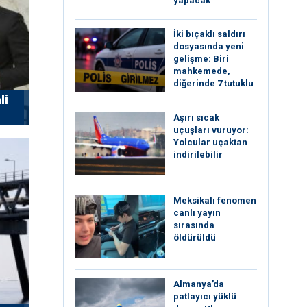
yapacak”
İki bıçaklı saldırı
dosyasında yeni
gelişme: Biri
mahkemede,
diğerinde 7 tutuklu
li
Aşırı sıcak
uçuşları vuruyor:
Yolcular uçaktan
indirilebilir
Meksikalı fenomen
canlı yayın
sırasında
öldürüldü
Almanya’da
patlayıcı yüklü