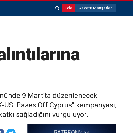
İzle
Gazete Manşetleri
lıntılarına
 önünde 9 Mart’ta düzenlenecek
 "UK-US: Bases Off Cyprus" kampanyası,
katkı sağladığını vurguluyor.