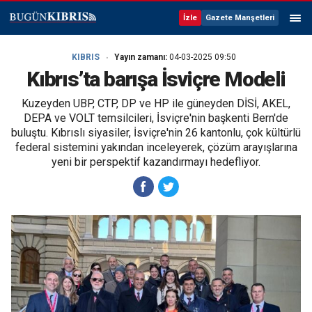
İzle
Gazete Manşetleri
KIBRIS
Yayın zamanı:
04-03-2025 09:50
Kıbrıs’ta barışa İsviçre Modeli
Kuzeyden UBP, CTP, DP ve HP ile güneyden DİSİ, AKEL,
DEPA ve VOLT temsilcileri, İsviçre'nin başkenti Bern'de
buluştu. Kıbrıslı siyasiler, İsviçre'nin 26 kantonlu, çok kültürlü
federal sistemini yakından inceleyerek, çözüm arayışlarına
yeni bir perspektif kazandırmayı hedefliyor.