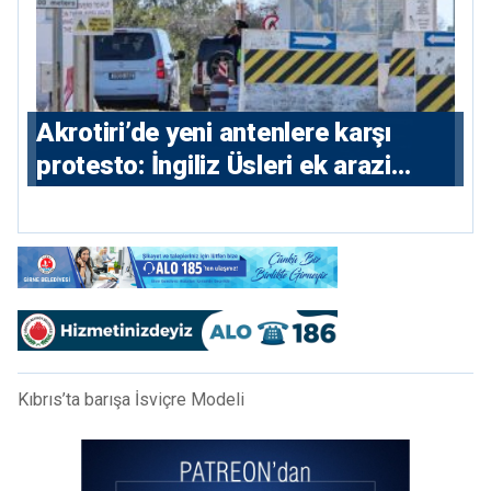
⁠Akrotiri’de yeni antenlere karşı
protesto: İngiliz Üsleri ek arazi
istiyor
Kıbrıs’ta barışa İsviçre Modeli