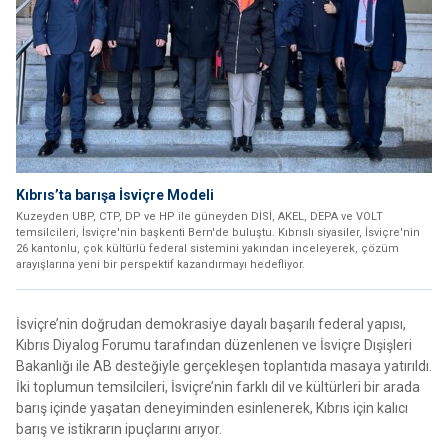
Kıbrıs’ta barışa İsviçre Modeli
Kuzeyden UBP, CTP, DP ve HP ile güneyden DİSİ, AKEL, DEPA ve VOLT
temsilcileri, İsviçre'nin başkenti Bern'de buluştu. Kıbrıslı siyasiler, İsviçre'nin
26 kantonlu, çok kültürlü federal sistemini yakından inceleyerek, çözüm
arayışlarına yeni bir perspektif kazandırmayı hedefliyor.
İsviçre’nin doğrudan demokrasiye dayalı başarılı federal yapısı,
Kıbrıs Diyalog Forumu tarafından düzenlenen ve İsviçre Dışişleri
Bakanlığı ile AB desteğiyle gerçekleşen toplantıda masaya yatırıldı.
İki toplumun temsilcileri, İsviçre’nin farklı dil ve kültürleri bir arada
barış içinde yaşatan deneyiminden esinlenerek, Kıbrıs için kalıcı
barış ve istikrarın ipuçlarını arıyor.