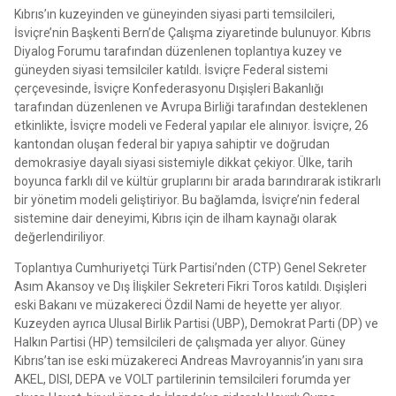
Kıbrıs’ın kuzeyinden ve güneyinden siyasi parti temsilcileri,
İsviçre’nin Başkenti Bern’de Çalışma ziyaretinde bulunuyor. Kıbrıs
Diyalog Forumu tarafından düzenlenen toplantıya kuzey ve
güneyden siyasi temsilciler katıldı. İsviçre Federal sistemi
çerçevesinde, İsviçre Konfederasyonu Dışişleri Bakanlığı
tarafından düzenlenen ve Avrupa Birliği tarafından desteklenen
etkinlikte, İsviçre modeli ve Federal yapılar ele alınıyor. İsviçre, 26
kantondan oluşan federal bir yapıya sahiptir ve doğrudan
demokrasiye dayalı siyasi sistemiyle dikkat çekiyor. Ülke, tarih
boyunca farklı dil ve kültür gruplarını bir arada barındırarak istikrarlı
bir yönetim modeli geliştiriyor. Bu bağlamda, İsviçre’nin federal
sistemine dair deneyimi, Kıbrıs için de ilham kaynağı olarak
değerlendiriliyor.
Toplantıya Cumhuriyetçi Türk Partisi’nden (CTP) Genel Sekreter
Asım Akansoy ve Dış İlişkiler Sekreteri Fikri Toros katıldı. Dışişleri
eski Bakanı ve müzakereci Özdil Nami de heyette yer alıyor.
Kuzeyden ayrıca Ulusal Birlik Partisi (UBP), Demokrat Parti (DP) ve
Halkın Partisi (HP) temsilcileri de çalışmada yer alıyor. Güney
Kıbrıs’tan ise eski müzakereci Andreas Mavroyannis’in yanı sıra
AKEL, DISI, DEPA ve VOLT partilerinin temsilcileri forumda yer