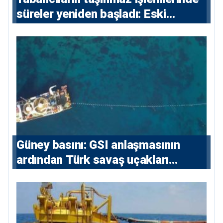
süreler yeniden başladı: Eski
sözleşmelere 6, teslim edilen
konutlara 36 ay
Güney basını: ⁠GSI anlaşmasının
ardından Türk savaş uçakları
yeniden Ege’de