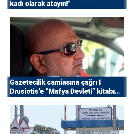
kadı olarak atayın!”
Gazetecilik camiasına çağrı I
⁠Drusiotis’e “Mafya Devleti” kitabı
nedeniyle ikinci ceza soruşturması